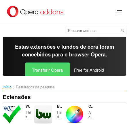
Saltar
para
o
conteúdo
principal
Estas extensões e fundos de ecrã foram
concebidos para o
browser Opera
.
Transferir Opera
Free for Android
Início
Resultados da pesquisa
Extensões
W3C Markup Validation Service
BuiltWith Technology Profiler
ColorPicker Eyedropper
Thi
Fin
A
s...
d...
c...