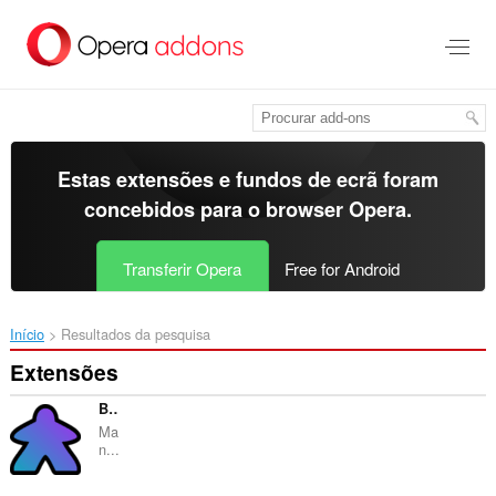
Saltar
para
o
conteúdo
principal
Estas extensões e fundos de ecrã foram
concebidos para o
browser Opera
.
Transferir Opera
Free for Android
Início
Resultados da pesquisa
Extensões
Board Game Arena (BGA) Extension
Ma
n...