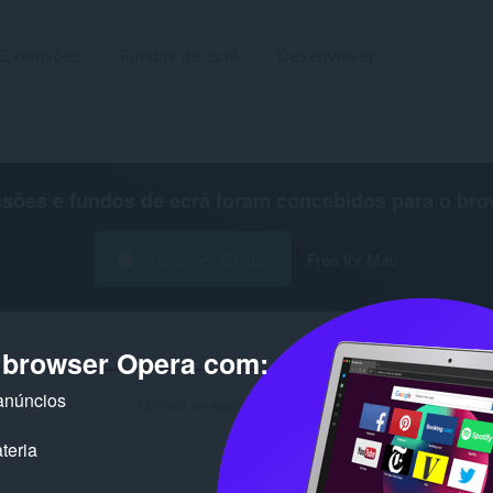
Extensões
Fundos de ecrã
Desenvolver
nsões e fundos de ecrã foram concebidos para o
bro
Transferir Opera
Free for Mac
o browser Opera com:
anúncios
Número de resultados de pesquisa para o programador 
teria