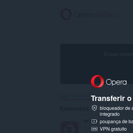
Saltar
para
o
conteúdo
principal
Estas exte
Transferir 
Início
Resultados da pesquisa
Extensões
bloqueador de 
integrado
poupança de ba
MP3Convert - 320kbps Youtube to MP3 Converter
Opera extension to
VPN gratuito
convert and download...