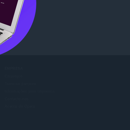
ore
.
EMPRESA
Empregos
Torne-se parceiro
Informações para Imprensa
Contacte-nos
Acerca do Opera