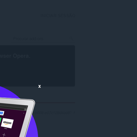
INICIAR SESSÃO
wser Opera
.
x
'bd5b2335-f5af-48ae-b008-e07c128d4aa8': 1