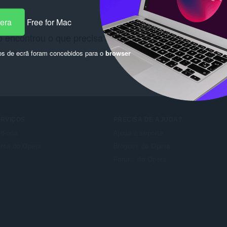
pera
Free for Mac
 encontrou o que precisa? Consulte as
Chrome Web St
os de ecrã foram concebidos para o
browser
ERVIÇOS
PRECISA DE AJUDA?
d-ons
Ajuda e suporte
nta do Opera
Blogues do Opera
Fóruns do Opera