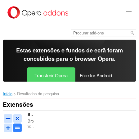
Saltar
para
o
conteúdo
principal
Estas extensões e fundos de ecrã foram
concebidos para o
browser Opera
.
Transferir Opera
Free for Android
Início
Resultados da pesquisa
Extensões
Sidebar Calc
Bro
w...