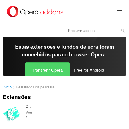
Saltar
para
o
conteúdo
principal
Estas extensões e fundos de ecrã foram
concebidos para o
browser Opera
.
Transferir Opera
Free for Android
Início
Resultados da pesquisa
Extensões
Collins & Kosuke Extension
Vou
s...