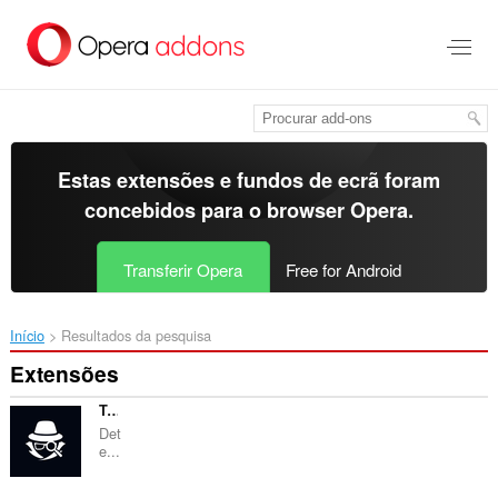
Saltar
para
o
conteúdo
principal
Estas extensões e fundos de ecrã foram
concebidos para o
browser Opera
.
Transferir Opera
Free for Android
Início
Resultados da pesquisa
Extensões
Toolspy Image Compressor
Det
e...