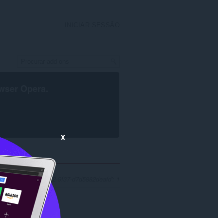
INICIAR SESSÃO
wser Opera
.
x
'3101b0e5-484a-4dc2-9f37-d7d5882deafd': 1