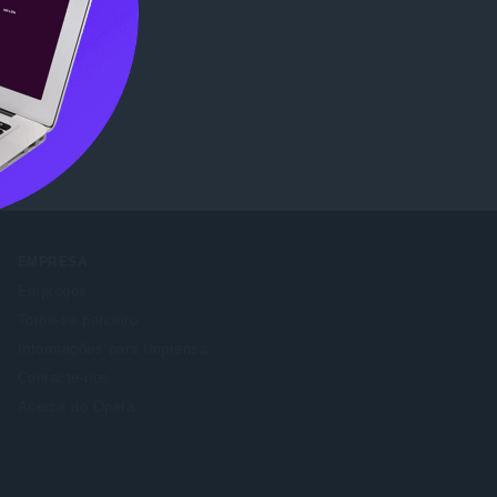
ore
.
EMPRESA
Empregos
Torne-se parceiro
Informações para Imprensa
Contacte-nos
Acerca do Opera