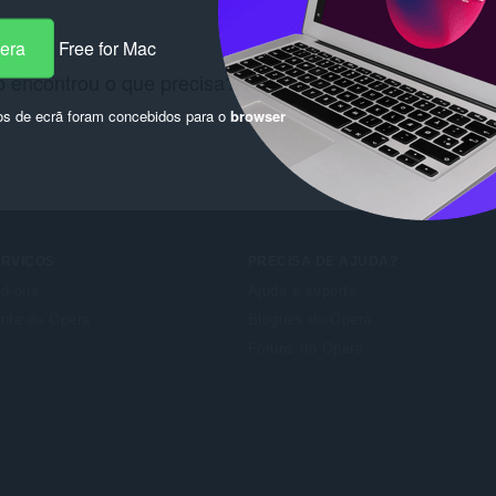
pera
Free for Mac
 encontrou o que precisa? Consulte as
Chrome Web St
os de ecrã foram concebidos para o
browser
ERVIÇOS
PRECISA DE AJUDA?
d-ons
Ajuda e suporte
nta do Opera
Blogues do Opera
Fóruns do Opera