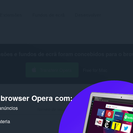
Extensões
Fundos de ecrã
Desenvolver
nsões e fundos de ecrã foram concebidos para o
bro
Transferir Opera
Free for Mac
o browser Opera com:
anúncios
Número de resultados de pesquisa para o programador 
teria