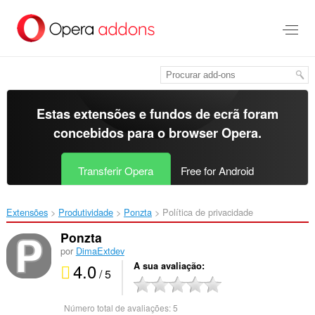
Saltar
para
o
conteúdo
principal
Estas extensões e fundos de ecrã foram
concebidos para o
browser Opera
.
Transferir Opera
Free for Android
Extensões
Produtividade
Ponzta‎
Política de privacidade
Ponzta
por
DimaExtdev
4.0
A sua avaliação
/ 5
Número total de avaliações:
5