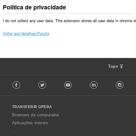
Política de privacidade
I do not collect any user data. This extension stores all user data in chrome 
Voltar aos detalhes Ponzta
Topo
F
Facebook
Twitter
Youtube
LinkedIn
Instag
o
l
l
o
TRANSFERIR OPERA
w
O
Browsers de computador
p
Aplicações móveis
e
r