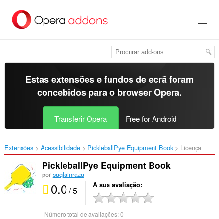
Saltar
para
o
conteúdo
principal
Estas extensões e fundos de ecrã foram
concebidos para o
browser Opera
.
Transferir Opera
Free for Android
Extensões
Acessibilidade
PickleballPye Equipment Book‎
Licença
PickleballPye Equipment Book
por
saqlainraza
0.0
A sua avaliação
/ 5
Número total de avaliações:
0