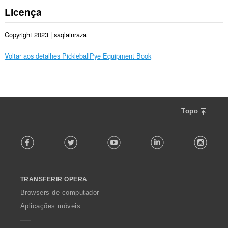
Licença
Copyright 2023 | saqlainraza
Voltar aos detalhes PickleballPye Equipment Book
Topo
F
Facebook
Twitter
Youtube
LinkedIn
Instag
o
l
l
o
TRANSFERIR OPERA
w
O
Browsers de computador
p
Aplicações móveis
e
r