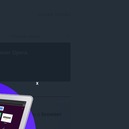
INICIAR SESSÃO
wser Opera
.
x
É necessário o
browser
Opera
.