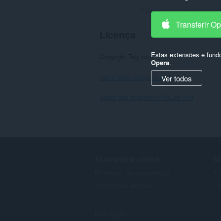
Número total de avaliações:
1
Transferir O
Licença
Estas extensões e fund
Copyright Tejji.com
Opera
.
Ver o texto completo da licença.
Ver todos
Voltar aos detalhes HTML to Text
TRANSFERIR OPERA
S
Browsers de computador
Ad
Aplicações móveis
Co
Dev.Opera