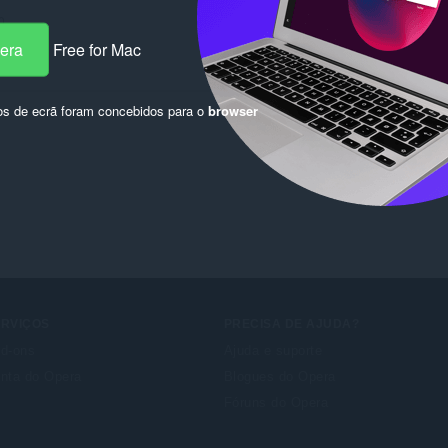
0
pera
Free for Mac
os de ecrã foram concebidos para o
browser
ERVIÇOS
PRECISA DE AJUDA?
d-ons
Ajuda e suporte
nta do Opera
Blogues do Opera
Fóruns do Opera