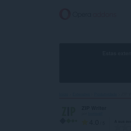
Saltar
para
o
conteúdo
principal
Estas exte
Início
Extensões
Produtividade
ZIP Wr
ZIP Writer
por
loorisvalf
4.0
A sua av
/ 5