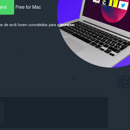
pera
Free for Mac
os de ecrã foram concebidos para o
browser