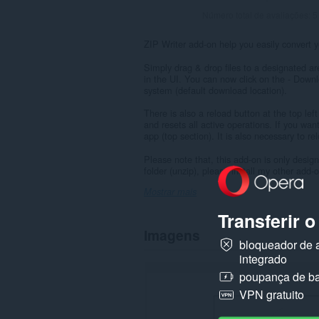
Número total de avaliações:
5
ZIP Writer add-on help you easily convert you
Simply drag & drop files to a designated area
in the UI. You can now click on the - Downlo
system (default download location).
There is also a reload button at the top left
and resets all active operations. If you wan
app (top section). It is also necessary to re
Please note that, this add-on is only design
folder (unzip), please install my other add-
Mostrar mais
Transferir 
Imagens
bloqueador de 
integrado
poupança de ba
VPN gratuito