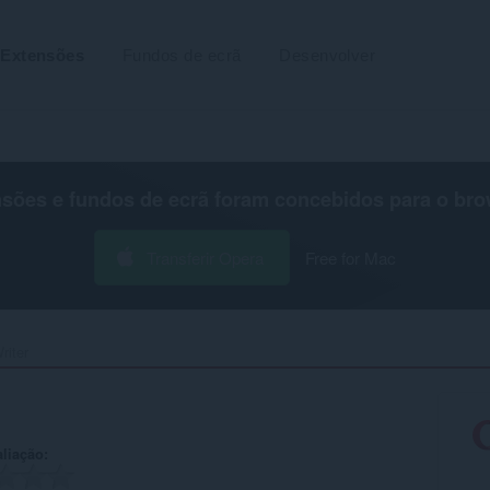
Extensões
Fundos de ecrã
Desenvolver
nsões e fundos de ecrã foram concebidos para o
bro
Transferir Opera
Free for Mac
iter‎
aliação