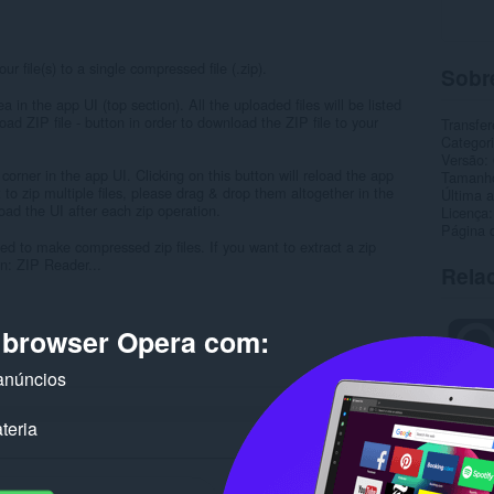
r file(s) to a single compressed file (.zip).
Sobr
 in the app UI (top section). All the uploaded files will be listed
ad ZIP file - button in order to download the ZIP file to your
Transfer
Categor
Versão
 corner in the app UI. Clicking on this button will reload the app
Tamanh
t to zip multiple files, please drag & drop them altogether in the
Última a
load the UI after each zip operation.
Licença
Página 
ed to make compressed zip files. If you want to extract a zip
on: ZIP Reader...
Rela
o browser Opera com:
anúncios
teria