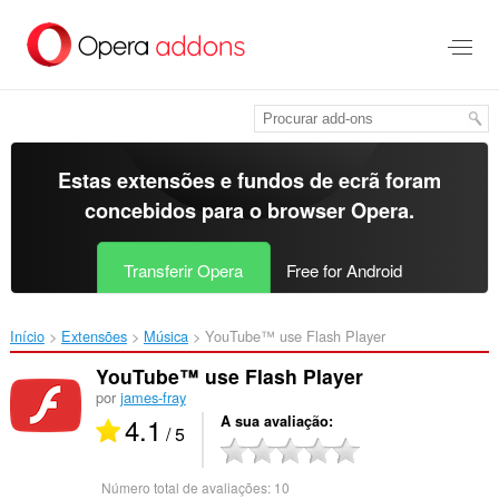
Saltar
para
o
conteúdo
principal
Estas extensões e fundos de ecrã foram
concebidos para o
browser Opera
.
Transferir Opera
Free for Android
Início
Extensões
Música
YouTube™ use Flash Player‎
YouTube™ use Flash Player
por
james-fray
4.1
A sua avaliação
/ 5
Número total de avaliações:
10