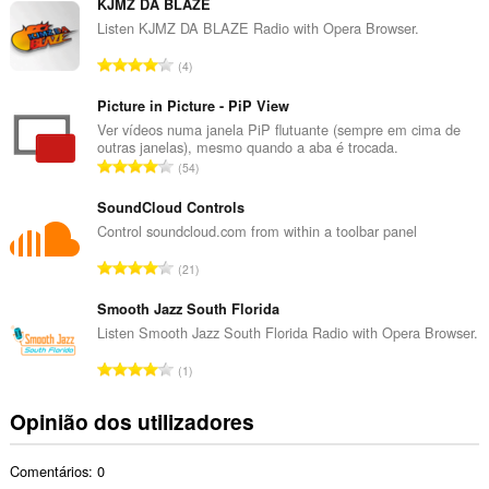
m
KJMZ DA BLAZE
e
Listen KJMZ DA BLAZE Radio with Opera Browser.
r
N
4
o
ú
t
m
Picture in Picture - PiP View
o
e
Ver vídeos numa janela PiP flutuante (sempre em cima de
t
outras janelas), mesmo quando a aba é trocada.
r
a
N
54
o
l
ú
t
d
m
SoundCloud Controls
o
e
e
Control soundcloud.com from within a toolbar panel
t
a
r
a
N
v
21
o
l
ú
a
t
d
m
Smooth Jazz South Florida
l
o
e
e
i
Listen Smooth Jazz South Florida Radio with Opera Browser.
t
a
r
a
a
N
v
1
o
ç
l
ú
a
t
õ
d
m
l
Opinião dos utilizadores
o
e
e
e
i
t
s
a
r
a
a
:
v
Comentários: 0
o
ç
l