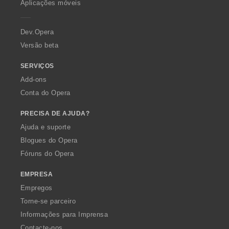
Aplicações móveis
e
r
a
Dev.Opera
Versão beta
SERVIÇOS
Add-ons
Conta do Opera
PRECISA DE AJUDA?
Ajuda e suporte
Blogues do Opera
Fóruns do Opera
EMPRESA
Empregos
Torne-se parceiro
Informações para Imprensa
Contacte-nos