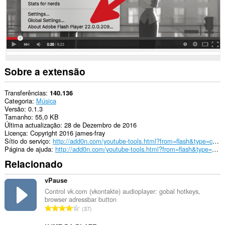
Sobre a extensão
Transferências
140.136
Categoria
Música
Versão
0.1.3
Tamanho
55,0 KB
Última actualização
28 de Dezembro de 2016
Licença
Copyright 2016 james-fray
Sítio do serviço
http://add0n.com/youtube-tools.html?from=flash&type=context
Página de ajuda
http://add0n.com/youtube-tools.html?from=flash&type=context
Relacionado
vPause
Control vk.com (vkontakte) audioplayer: gobal hotkeys,
browser adressbar button
N
37
ú