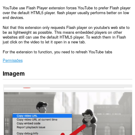
YouTube use Flash Player extension forces YouTube to prefer Flash player
over the default HTML5 player. flash player usually performs better on low
end devices.
Not that this extension only requests Flash player on youtube's web site to
be as lightweight as possible. This means embedded players on other
websites still can use the default HTML5 player. To watch them in Flash
just click on the video to let it open in a new tab.
For the extension to function, you need to refresh YouTube tabs
Permissões
Imagem
Esta
extensão
pode
aceder
aos
seus
separadores
e
à
sua
actividade
de
navegação.