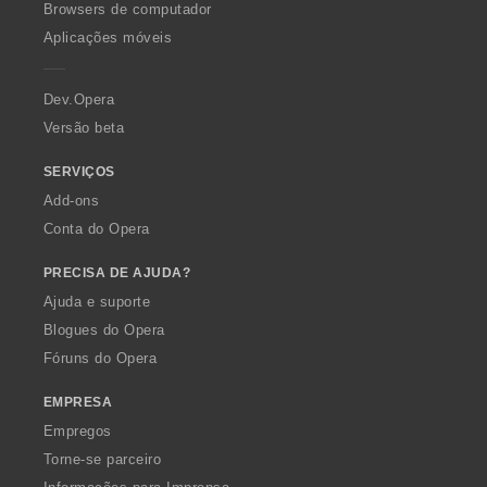
O
Browsers de computador
p
Aplicações móveis
e
r
a
Dev.Opera
Versão beta
SERVIÇOS
Add-ons
Conta do Opera
PRECISA DE AJUDA?
Ajuda e suporte
Blogues do Opera
Fóruns do Opera
EMPRESA
Empregos
Torne-se parceiro