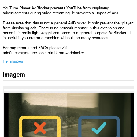
YouTube Player AdBlocker prevents YouTube from displaying
advertisements during video streaming. It prevents all types of ads.
Please note that this is not a general AdBlocker. It only prevent the "player"
from displaying ads. There is no network monitor in this extension and
hence it is really light-weight compared to a general purpose AdBlocker. It
is useful if you are on a machine without too many resources.
For bug reports and FAQs please visit:
add0n.com/youtube-tools.html?from=adblocker
Permissões
Imagem
Esta
extensão
pode
aceder
aos
seus
dados
em
todos
os
sítios.
Esta