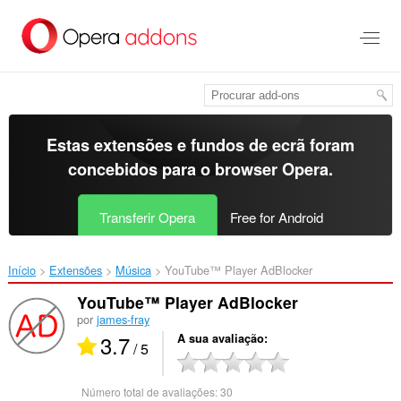
Saltar
para
o
conteúdo
principal
Estas extensões e fundos de ecrã foram
concebidos para o
browser Opera
.
Transferir Opera
Free for Android
Início
Extensões
Música
YouTube™ Player AdBlocker‎
YouTube™ Player AdBlocker
por
james-fray
3.7
A sua avaliação
/ 5
Número total de avaliações:
30