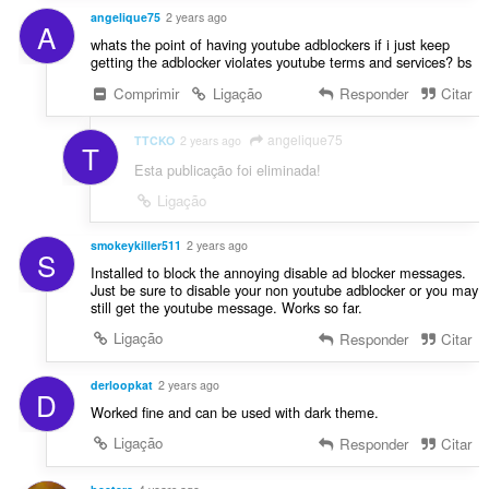
angelique75
2 years ago
A
whats the point of having youtube adblockers if i just keep
getting the adblocker violates youtube terms and services? bs
Comprimir
Ligação
Responder
Citar
angelique75
TTCKO
2 years ago
T
Esta publicação foi eliminada!
Ligação
smokeykiller511
2 years ago
S
Installed to block the annoying disable ad blocker messages.
Just be sure to disable your non youtube adblocker or you may
still get the youtube message. Works so far.
Ligação
Responder
Citar
derloopkat
2 years ago
D
Worked fine and can be used with dark theme.
Ligação
Responder
Citar