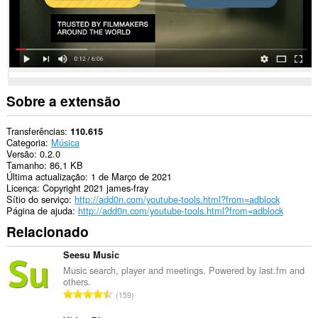
extensão
pode
aceder
aos
seus
dados
em
alguns
sítios.
Sobre a extensão
Transferências
110.615
Categoria
Música
Versão
0.2.0
Tamanho
86,1 KB
Última actualização
1 de Março de 2021
Licença
Copyright 2021 james-fray
Sítio do serviço
http://add0n.com/youtube-tools.html?from=adblock
Página de ajuda
http://add0n.com/youtube-tools.html?from=adblock
Relacionado
Seesu Music
Music search, player and meetings. Powered by last.fm and
others.
N
159
ú