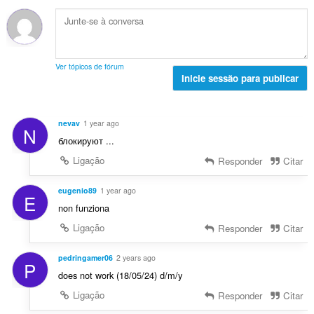
a
t
õ
d
l
o
e
e
i
t
s
a
a
a
:
v
ç
l
a
Ver tópicos de fórum
õ
d
Inicie sessão para publicar
l
e
e
i
s
a
a
:
v
ç
nevav
1 year ago
N
a
õ
блокируют ...
l
e
i
Ligação
Responder
Citar
s
a
:
ç
eugenio89
1 year ago
E
õ
non funziona
e
Ligação
Responder
Citar
s
:
pedringamer06
2 years ago
P
does not work (18/05/24) d/m/y
Ligação
Responder
Citar