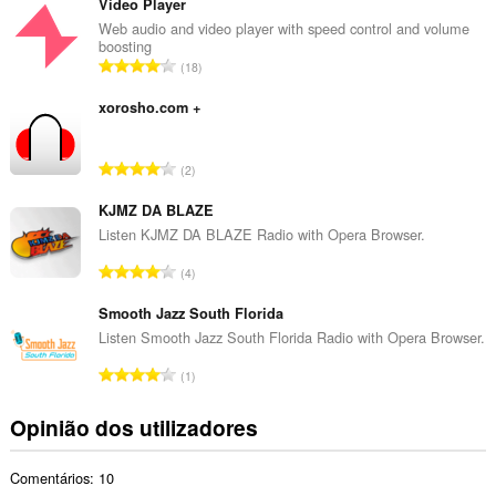
m
Video Player
e
Web audio and video player with speed control and volume
boosting
r
N
18
o
ú
t
m
xorosho.com +
o
e
t
r
a
N
2
o
l
ú
t
d
m
KJMZ DA BLAZE
o
e
e
Listen KJMZ DA BLAZE Radio with Opera Browser.
t
a
r
a
N
v
4
o
l
ú
a
t
d
m
Smooth Jazz South Florida
l
o
e
e
i
Listen Smooth Jazz South Florida Radio with Opera Browser.
t
a
r
a
a
N
v
1
o
ç
l
ú
a
t
õ
d
m
l
Opinião dos utilizadores
o
e
e
e
i
t
s
a
r
a
a
:
v
Comentários: 10
o
ç
l