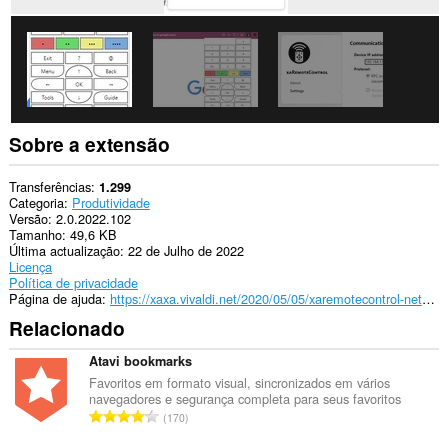
Sobre a extensão
Transferências
1.299
Categoria
Produtividade
Versão
2.0.2022.102
Tamanho
49,6 KB
Última actualização
22 de Julho de 2022
Licença
Política de privacidade
Página de ajuda
https://xaxa.vivaldi.net/2020/05/05/xaremotecontrol-network-remote-control/
Relacionado
Atavi bookmarks
Favoritos em formato visual, sincronizados em vários
navegadores e segurança completa para seus favoritos
N
170
ú