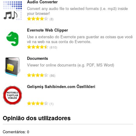
m
Audio Converter
e
Convert any audio file to selected formats (i.e. mp3) inside
your browser!
r
N
8
o
ú
t
m
Evernote Web Clipper
o
e
Use a extensão do Evernote para guardar as coisas que você
t
vê na web na sua conta do Evernote.
r
a
N
610
o
l
ú
t
d
m
Documents
o
e
e
Viewer for online documents (e.g. PDF, MS Word)
t
a
r
a
N
v
86
o
l
ú
a
t
d
m
Gelişmiş Sahibinden.com Özellikleri
l
o
e
e
i
t
a
r
a
a
N
v
1
o
ç
l
ú
a
t
õ
d
m
l
Opinião dos utilizadores
o
e
e
e
i
t
s
a
r
a
a
:
v
Comentários: 0
o
ç
l