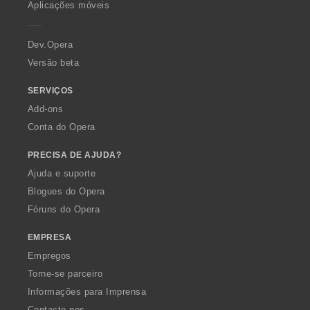
Aplicações móveis
e
r
a
Dev.Opera
Versão beta
SERVIÇOS
Add-ons
Conta do Opera
PRECISA DE AJUDA?
Ajuda e suporte
Blogues do Opera
Fóruns do Opera
EMPRESA
Empregos
Torne-se parceiro
Informações para Imprensa
Contacte-nos