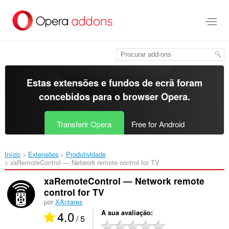
Saltar
para
o
conteúdo
principal
Estas extensões e fundos de ecrã foram
concebidos para o
browser Opera
.
Transferir Opera
Free for Android
Início
Extensões
Produtividade
xaRemoteControl — Network remote control for TV‎
xaRemoteControl — Network remote
control for TV
por
XAntares
4.0
A sua avaliação
/ 5