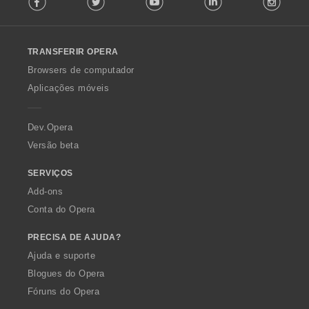
:
l
l
o
TRANSFERIR OPERA
w
O
Browsers de computador
p
Aplicações móveis
e
r
a
Dev.Opera
Versão beta
SERVIÇOS
Add-ons
Conta do Opera
PRECISA DE AJUDA?
Ajuda e suporte
Blogues do Opera
Fóruns do Opera