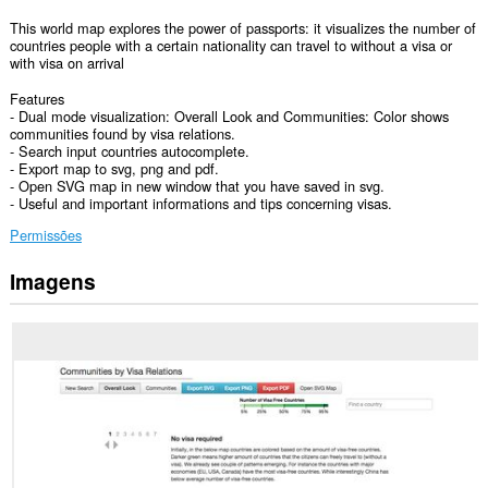
This world map explores the power of passports: it visualizes the number of
countries people with a certain nationality can travel to without a visa or
with visa on arrival
Features
- Dual mode visualization: Overall Look and Communities: Color shows
communities found by visa relations.
- Search input countries autocomplete.
- Export map to svg, png and pdf.
- Open SVG map in new window that you have saved in svg.
- Useful and important informations and tips concerning visas.
Permissões
Imagens
Esta
extensão
pode
aceder
aos
seus
dados
em
todos
os
sítios.