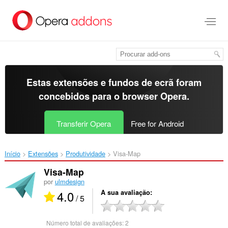
Saltar
para
o
conteúdo
principal
Estas extensões e fundos de ecrã foram
concebidos para o
browser Opera
.
Transferir Opera
Free for Android
Início
Extensões
Produtividade
Visa-Map‎
Visa-Map
por
ulmdesign
4.0
A sua avaliação
/ 5
Número total de avaliações:
2