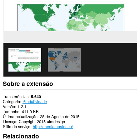
Esta
extensão
pode
aceder
aos
seus
separadores
e
à
sua
actividade
de
navegação.
Sobre a extensão
Transferências
5.640
Categoria
Produtividade
Versão
1.2.1
Tamanho
411,9 KB
Última actualização
28 de Agosto de 2015
Licença
Copyright 2015 ulmdesign
Sítio do serviço
http://mediamaster.eu/
Relacionado