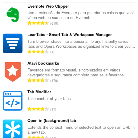
Evernote Web Clipper
Use a extensão do Evernote para guardar as coisas que você
vê na web na sua conta do Evernote.
N
610
ú
m
LeanTabs - Smart Tab & Workspace Manager
e
Turn browser chaos into a personal library. Instantly saves
tabs and Opera Workspaces as organized links to clear your...
r
N
1
o
ú
t
m
Atavi bookmarks
o
e
Favoritos em formato visual, sincronizados em vários
t
navegadores e segurança completa para seus favoritos
r
a
N
170
o
l
ú
t
d
m
Tab Modifier
o
e
e
Take control of your tabs
t
a
r
a
N
v
17
o
l
ú
a
t
d
m
Open in (background) tab
l
o
e
e
i
Extends the context menu of selected text to open an URL in
t
a
a new tab.
r
a
a
N
v
14