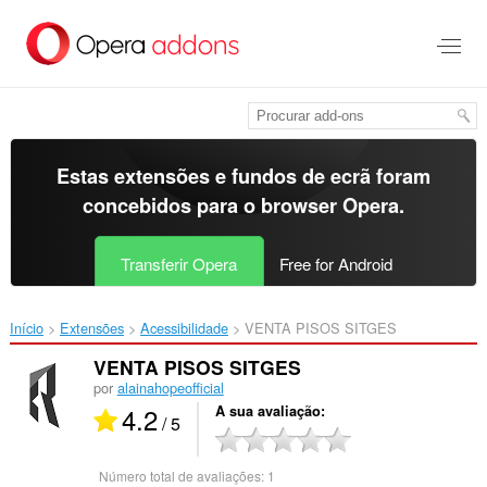
Saltar
para
o
conteúdo
principal
Estas extensões e fundos de ecrã foram
concebidos para o
browser Opera
.
Transferir Opera
Free for Android
Início
Extensões
Acessibilidade
VENTA PISOS SITGES‎
VENTA PISOS SITGES
por
alainahopeofficial
4.2
A sua avaliação
/ 5
Número total de avaliações:
1