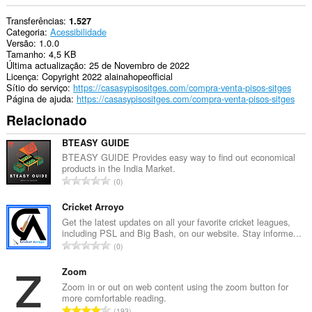
Transferências
1.527
Categoria
Acessibilidade
Versão
1.0.0
Tamanho
4,5 KB
Última actualização
25 de Novembro de 2022
Licença
Copyright 2022 alainahopeofficial
Sítio do serviço
https://casasypisositges.com/compra-venta-pisos-sitges
Página de ajuda
https://casasypisositges.com/compra-venta-pisos-sitges
Relacionado
BTEASY GUIDE
BTEASY GUIDE Provides easy way to find out economical
products in the India Market.
N
0
ú
m
Cricket Arroyo
e
Get the latest updates on all your favorite cricket leagues,
including PSL and Big Bash, on our website. Stay informe...
r
N
0
o
ú
t
m
Zoom
o
e
Zoom in or out on web content using the zoom button for
t
more comfortable reading.
r
a
N
193