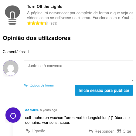
ú
a
t
d
m
Turn Off the Lights
l
o
e
e
i
A página irá desvanecer por completo de forma a que veja os
t
a
vídeos como se estivesse no cinema. Funciona com o Yout...
r
a
a
N
v
933
o
ç
l
ú
a
t
õ
d
m
l
Opinião dos utilizadores
o
e
e
e
i
t
s
a
r
a
a
:
v
Comentários: 1
o
ç
l
a
t
õ
d
l
o
e
e
i
t
s
a
a
a
:
v
ç
l
a
Ver tópicos de fórum
õ
d
Inicie sessão para publicar
l
e
e
i
s
a
a
:
v
ç
oo75894
5 years ago
O
a
õ
seit mehreren wochen "error: verbindungsfehler ;'-(" über alle
l
e
domains. war sonst super.
i
s
Ligação
Responder
Citar
a
: