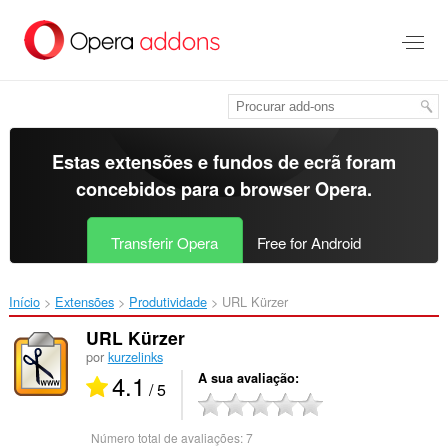
Saltar
para
o
conteúdo
principal
Estas extensões e fundos de ecrã foram
concebidos para o
browser Opera
.
Transferir Opera
Free for Android
Início
Extensões
Produtividade
URL Kürzer‎
URL Kürzer
por
kurzelinks
4.1
A sua avaliação
/ 5
Número total de avaliações:
7