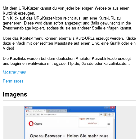
Mit dem URL-Kürzer kannst du von jeder beliebigen Webseite aus einen
Kurzlink erzeugen.
Ein Klick auf das URL-Kürzer-Icon reicht aus, um eine Kurz-URL zu
generieren. Diese wird dann sofort angezeigt und (falls gewünscht) in die
Zwischenablage kopiert, sodass du sie an anderer Stelle einfügen kannst.
Über das Kontextmenü können ebenfalls Kurz-URLs erzeugt werden. Klicke
dazu einfach mit der rechten Maustaste auf einen Link, eine Grafik oder ein
Video!
Die Kurzlinks werden bei dem deutschen Anbieter KurzeLinks.de erzeugt
und beginnen wahlweise mit ogy.de, t1p.de, 0cn.de oder kurzelinks.de...
Mostrar mais
Permissões
Imagens
Esta
extensão
pode
aceder
aos
seus
dados
em
todos