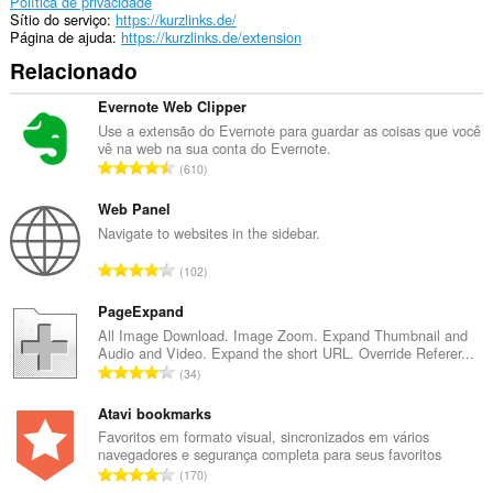
Política de privacidade
Sítio do serviço
https://kurzlinks.de/
Página de ajuda
https://kurzlinks.de/extension
Relacionado
Evernote Web Clipper
Use a extensão do Evernote para guardar as coisas que você
vê na web na sua conta do Evernote.
N
610
ú
m
Web Panel
e
Navigate to websites in the sidebar.
r
N
102
o
ú
t
m
PageExpand
o
e
All Image Download. Image Zoom. Expand Thumbnail and
t
Audio and Video. Expand the short URL. Override Referer...
r
a
N
34
o
l
ú
t
d
m
Atavi bookmarks
o
e
e
Favoritos em formato visual, sincronizados em vários
t
a
navegadores e segurança completa para seus favoritos
r
a
N
v
170
o
l