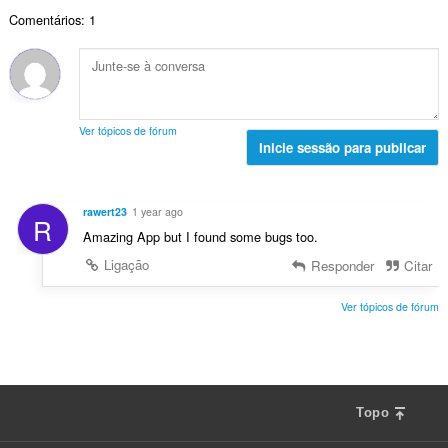
r
a
a
:
v
Comentários: 1
o
ç
l
a
t
õ
d
l
o
e
e
i
t
s
a
a
a
:
v
ç
l
a
Ver tópicos de fórum
õ
d
Inicie sessão para publicar
l
e
e
i
s
a
a
:
v
ç
rawert23
1 year ago
R
a
õ
Amazing App but I found some bugs too.
l
e
i
Ligação
Responder
Citar
s
a
:
ç
Ver tópicos de fórum
õ
e
s
:
Topo