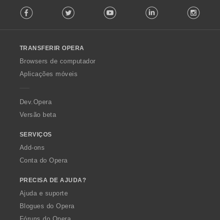
F
Facebook
Twitter
Youtube
LinkedIn
Instag
o
l
l
o
TRANSFERIR OPERA
w
O
Browsers de computador
p
Aplicações móveis
e
r
a
Dev.Opera
Versão beta
SERVIÇOS
Add-ons
Conta do Opera
PRECISA DE AJUDA?
Ajuda e suporte
Blogues do Opera
Fóruns do Opera