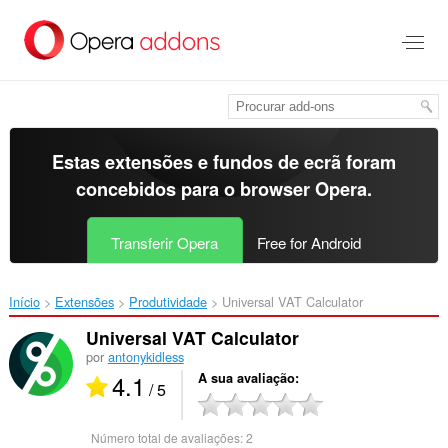
Saltar
para
o
conteúdo
principal
Estas extensões e fundos de ecrã foram
concebidos para o
browser Opera
.
Transferir Opera
Free for Android
Início
Extensões
Produtividade
Universal VAT Calculator‎
Universal VAT Calculator
por
antonykidless
4.1
A sua avaliação
/ 5
Número total de avaliações:
2