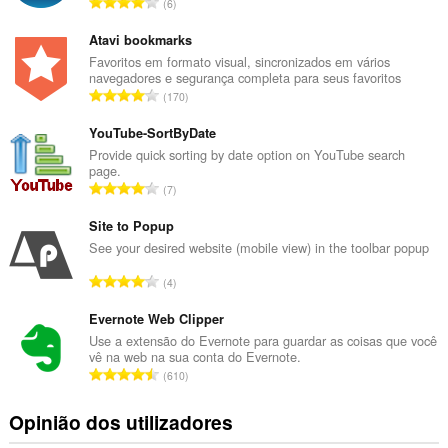
N
6
ú
m
Atavi bookmarks
e
Favoritos em formato visual, sincronizados em vários
navegadores e segurança completa para seus favoritos
r
N
170
o
ú
t
m
YouTube-SortByDate
o
e
Provide quick sorting by date option on YouTube search
t
page.
r
a
N
7
o
l
ú
t
d
m
Site to Popup
o
e
e
See your desired website (mobile view) in the toolbar popup
t
a
r
a
N
v
4
o
l
ú
a
t
d
m
Evernote Web Clipper
l
o
e
e
i
Use a extensão do Evernote para guardar as coisas que você
t
a
vê na web na sua conta do Evernote.
r
a
a
N
v
610
o
ç
l
ú
a
t
õ
d
m
l
Opinião dos utilizadores
o
e
e
e
i
t
s
a