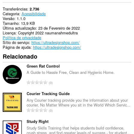
Transferências
2.736
Categoria
Acessibilidade
Versão
1.1.0
Tamanho
13,9 KB
Última actualização
23 de Fevereiro de 2022
Licença
Copyright 2022 naumanahmedultra
Política de privacidade
Sítio do serviço
https://ultradesignshop.com/
Página de ajuda
https://ultradesignshop.com/
Relacionado
Green Rat Control
A Guide to Hassle Free, Clean and Hygienic Home.
N
0
ú
m
Courier Tracking Guide
e
Any Courier tracking provide you the information about your
courier, No Matter Where you sit in the World Which Servic...
r
N
0
o
ú
t
m
Study Right
o
e
Study Skills Training that helps students build confidence,
t
crush stress, and find greater levels of success - for student...
r