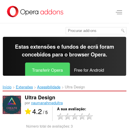
Saltar
para
o
conteúdo
principal
Estas extensões e fundos de ecrã foram
concebidos para o
browser Opera
.
Transferir Opera
Free for Android
Início
Extensões
Acessibilidade
Ultra Design‎
Ultra Design
por
naumanahmedultra
4.2
A sua avaliação
/ 5
Número total de avaliações:
3