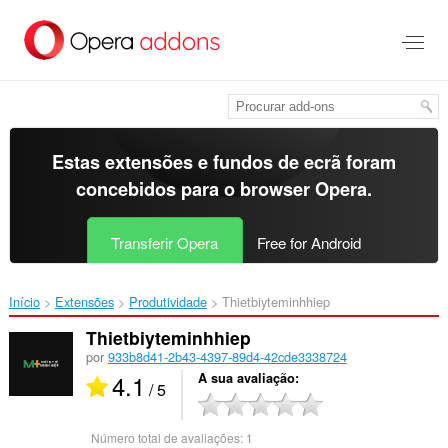
Saltar
para
o
conteúdo
principal
Estas extensões e fundos de ecrã foram
concebidos para o
browser Opera
.
Transferir Opera
Free for Android
Início
Extensões
Produtividade
Thietbiyteminhhiep‎
Thietbiyteminhhiep
por
933b8d41-2b43-4397-89d4-42cde3338724
4.1
A sua avaliação
/ 5
Número total de avaliações:
1