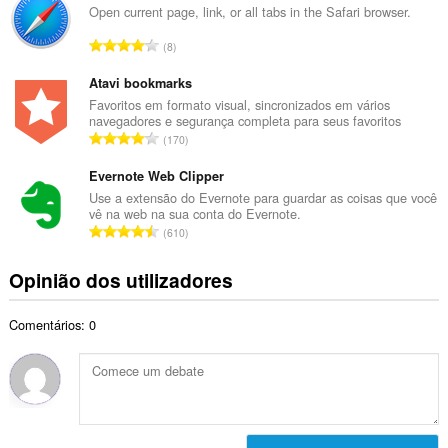
e
Open current page, link, or all tabs in the Safari browser.
t
r
a
N
8
o
l
ú
t
d
m
Atavi bookmarks
o
e
e
Favoritos em formato visual, sincronizados em vários
t
a
navegadores e segurança completa para seus favoritos
r
a
N
v
170
o
l
ú
a
t
d
m
Evernote Web Clipper
l
o
e
e
i
Use a extensão do Evernote para guardar as coisas que você
t
a
vê na web na sua conta do Evernote.
r
a
a
N
v
610
o
ç
l
ú
a
t
õ
d
m
l
Opinião dos utilizadores
o
e
e
e
i
t
s
a
r
a
a
:
v
Comentários: 0
o
ç
l
a
t
õ
d
l
o
e
e
i
t
s
a
a
a
:
v
ç
l
a
õ