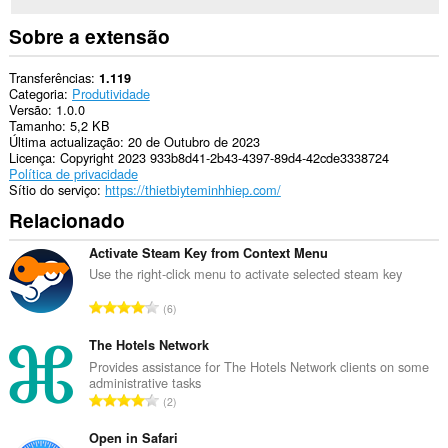
Sobre a extensão
Transferências
1.119
Categoria
Produtividade
Versão
1.0.0
Tamanho
5,2 KB
Última actualização
20 de Outubro de 2023
Licença
Copyright 2023 933b8d41-2b43-4397-89d4-42cde3338724
Política de privacidade
Sítio do serviço
https://thietbiyteminhhiep.com/
Relacionado
Activate Steam Key from Context Menu
Use the right-click menu to activate selected steam key
N
6
ú
m
The Hotels Network
e
Provides assistance for The Hotels Network clients on some
administrative tasks
r
N
2
o
ú
t
m
Open in Safari
o