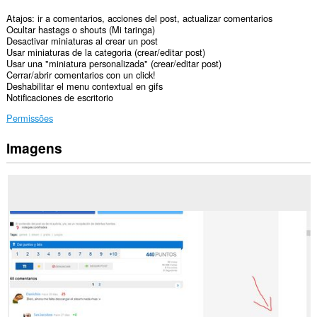
Atajos: ir a comentarios, acciones del post, actualizar comentarios
Ocultar hastags o shouts (Mi taringa)
Desactivar miniaturas al crear un post
Usar miniaturas de la categoria (crear/editar post)
Usar una "miniatura personalizada" (crear/editar post)
Cerrar/abrir comentarios con un click!
Deshabilitar el menu contextual en gifs
Notificaciones de escritorio
Permissões
Imagens
Esta
extensão
pode
aceder
aos
seus
dados
em
alguns
sítios.