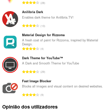
N
28
ú
m
Anilibria Dark
e
Enables dark theme for Anilibria.TV!
r
N
13
o
ú
t
m
Material Design for Rizzoma
o
e
A fresh coat of paint for Rizzoma, inspired by Material
t
Design.
r
a
N
4
o
l
ú
t
d
m
Dark Theme for YouTube™
o
e
e
A Dark and Smooth Theme for YouTube
t
a
r
a
N
v
29
o
l
ú
a
t
d
m
Fast Image Blocker
l
o
e
e
i
Blocks all images and visual content on desired websites.
t
a
r
a
a
N
v
9
o
ç
l
ú
a
t
õ
d
m
l
Opinião dos utilizadores
o
e
e
e
i
t