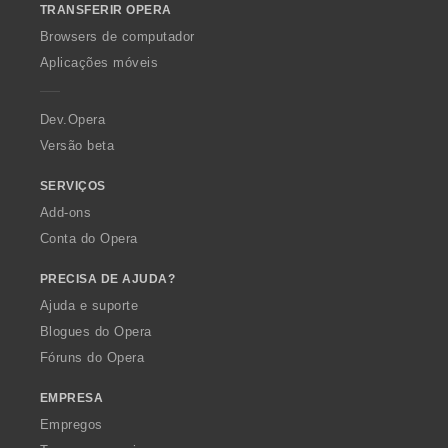
TRANSFERIR OPERA
w
O
Browsers de computador
p
Aplicações móveis
e
r
a
Dev.Opera
Versão beta
SERVIÇOS
Add-ons
Conta do Opera
PRECISA DE AJUDA?
Ajuda e suporte
Blogues do Opera
Fóruns do Opera
EMPRESA
Empregos