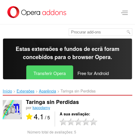
Saltar
para
o
conteúdo
principal
Estas extensões e fundos de ecrã foram
concebidos para o
browser Opera
.
Transferir Opera
Free for Android
Início
Extensões
Aparência
Taringa sin Perdidas‎
Taringa sin Perdidas
por
kapodamy
4.1
A sua avaliação
/ 5
Número total de avaliações:
5