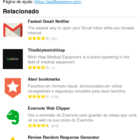
Página de ajuda
https://spellbeegame.com/
Relacionado
Fastest Gmail Notifier
The easiest way to open your Gmail inbox while you browse
internet
N
31
ú
m
Thietbiyteminhhiep
e
Minh Hiep Medical Equipment is a brand operating in the
field of medical equipment
r
N
1
o
ú
t
m
Atavi bookmarks
o
e
Favoritos em formato visual, sincronizados em vários
t
navegadores e segurança completa para seus favoritos
r
a
N
170
o
l
ú
t
d
m
Evernote Web Clipper
o
e
e
Use a extensão do Evernote para guardar as coisas que você
t
a
vê na web na sua conta do Evernote.
r
a
N
v
610
o
l
ú
a
t
d
m
Review Random Response Generator
l
o