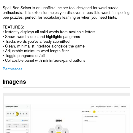
Spell Bee Solver is an unofficial helper tool designed for word puzzle
enthusiasts. This extension helps you discover all possible words in spelling
bee puzzles, perfect for vocabulary learning or when you need hints.
FEATURES:
• Instantly displays all valid words from available letters
• Shows word scores and highlights pangrams
• Tracks words you've already submitted
• Clean, minimalist interface alongside the game
• Adjustable minimum word length filter
• Toggle pangrams on/off
• Collapsible panel with minimize/expand buttons
Permissões
Imagens
Esta
extensão
pode
aceder
aos
seus
dados
em
alguns
sítios.