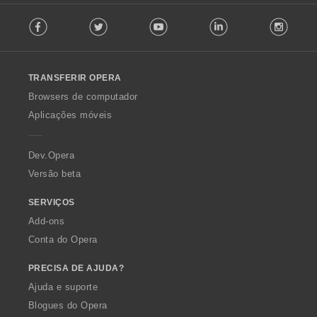
F
e
Facebook
Twitter
Youtube
LinkedIn
Instag
o
s
l
:
l
o
TRANSFERIR OPERA
w
O
Browsers de computador
p
Aplicações móveis
e
r
a
Dev.Opera
Versão beta
SERVIÇOS
Add-ons
Conta do Opera
PRECISA DE AJUDA?
Ajuda e suporte
Blogues do Opera