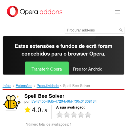
Saltar
para
o
conteúdo
principal
Estas extensões e fundos de ecrã foram
concebidos para o
browser Opera
.
Transferir Opera
Free for Android
Início
Extensões
Produtividade
Spell Bee Solver‎
Spell Bee Solver
por
f7e47400-f9d5-4720-b46d-730c01308134
4.0
A sua avaliação
/ 5
Número total de avaliações:
1