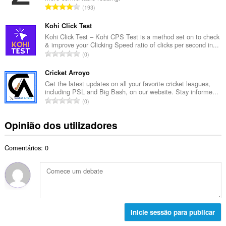
a
N
193
o
l
ú
t
d
m
Kohi Click Test
o
e
e
Kohi Click Test – Kohi CPS Test is a method set on to check
t
a
& improve your Clicking Speed ratio of clicks per second in...
r
a
N
v
0
o
l
ú
a
t
d
m
Cricket Arroyo
l
o
e
e
i
Get the latest updates on all your favorite cricket leagues,
t
a
including PSL and Big Bash, on our website. Stay informe...
r
a
a
N
v
0
o
ç
l
ú
a
t
õ
d
m
l
Opinião dos utilizadores
o
e
e
e
i
t
s
a
r
a
a
:
v
Comentários: 0
o
ç
l
a
t
õ
d
l
o
e
e
i
t
s
a
a
a
:
v
ç
l
a
õ
d
Inicie sessão para publicar
l
e
e
i