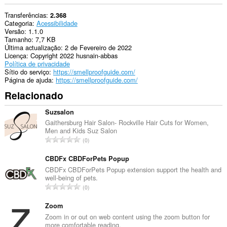
Transferências
2.368
Categoria
Acessibilidade
Versão
1.1.0
Tamanho
7,7 KB
Última actualização
2 de Fevereiro de 2022
Licença
Copyright 2022 husnain-abbas
Política de privacidade
Sítio do serviço
https://smellproofguide.com/
Página de ajuda
https://smellproofguide.com/
Relacionado
Suzsalon
Gaithersburg Hair Salon- Rockville Hair Cuts for Women,
Men and Kids Suz Salon
N
0
ú
m
CBDFx CBDForPets Popup
e
CBDFx CBDForPets Popup extension support the health and
well-being of pets.
r
N
0
o
ú
t
m
Zoom
o
e
Zoom in or out on web content using the zoom button for
t
more comfortable reading.
r