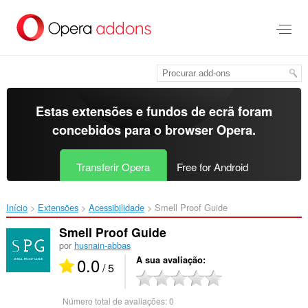
Saltar
para
o
conteúdo
principal
Estas extensões e fundos de ecrã foram
concebidos para o
browser Opera
.
Transferir Opera
Free for Android
Início
Extensões
Acessibilidade
Smell Proof Guide‎
Smell Proof Guide
por
husnain-abbas
0.0
A sua avaliação
/ 5
Número total de avaliações:
0