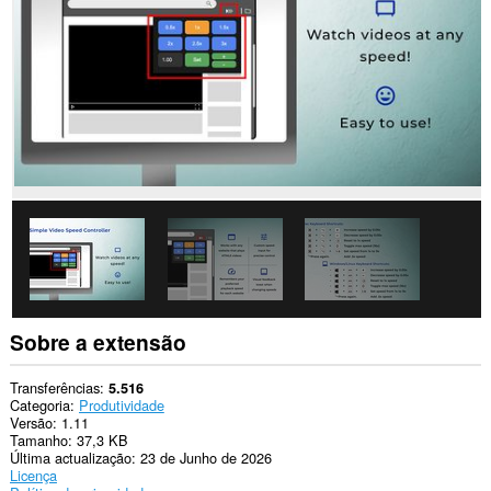
os
sítios.
Sobre a extensão
Transferências
5.516
Categoria
Produtividade
Versão
1.11
Tamanho
37,3 KB
Última actualização
23 de Junho de 2026
Licença