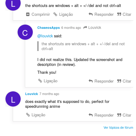
L
the shortcuts are windows + alt + +/-/del and not ctrl+alt
Comprimir
Ligação
Responder
Citar
Louvick
ChaseosApps
6 months ago
C
@louvick
said:
the shortcuts are windows + alt + +/-/del and not
ctrl+alt
I did not realize this. Updated the screenshot and
description (in review).
Thank you!
Ligação
Responder
Citar
Louvick
7 months ago
L
does exactly what it's supposed to do, perfect for
speedrunning anime
Ligação
Responder
Citar
Ver tópicos de fórum