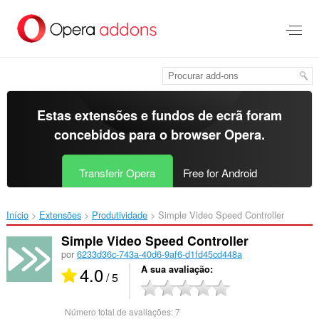
Saltar
para
o
conteúdo
principal
Estas extensões e fundos de ecrã foram
concebidos para o
browser Opera
.
Transferir Opera
Free for Android
Início
Extensões
Produtividade
Simple Video Speed Controller‎
Simple Video Speed Controller
por
6233d36c-743a-40d6-9af6-d1fd45cd448a
4.0
A sua avaliação
/ 5
Número total de avaliações:
7