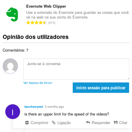
ú
a
t
d
m
Evernote Web Clipper
l
o
e
e
i
Use a extensão do Evernote para guardar as coisas que você
t
a
vê na web na sua conta do Evernote.
r
a
a
N
v
610
o
ç
l
ú
a
t
õ
d
m
l
Opinião dos utilizadores
o
e
e
e
i
t
s
a
r
a
a
:
v
Comentários: 7
o
ç
l
a
t
õ
d
l
o
e
e
i
t
s
a
a
a
:
v
ç
l
a
Ver tópicos de fórum
õ
d
Inicie sessão para publicar
l
e
e
i
s
a
a
:
v
ç
Ianchenyeet
3 months ago
I
a
õ
is there an upper limit for the speed of the videos?
l
e
i
Comprimir
Ligação
Responder
Citar
s
a
: