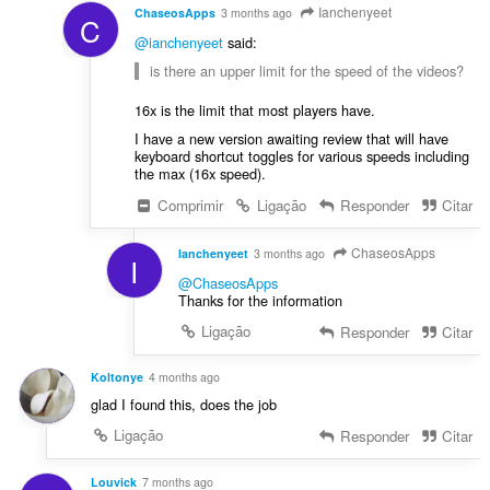
ç
Ianchenyeet
ChaseosApps
3 months ago
C
õ
@ianchenyeet
said:
e
is there an upper limit for the speed of the videos?
s
:
16x is the limit that most players have.
I have a new version awaiting review that will have
keyboard shortcut toggles for various speeds including
the max (16x speed).
Comprimir
Ligação
Responder
Citar
ChaseosApps
Ianchenyeet
3 months ago
I
@ChaseosApps
Thanks for the information
Ligação
Responder
Citar
Koltonye
4 months ago
glad I found this, does the job
Ligação
Responder
Citar
Louvick
7 months ago