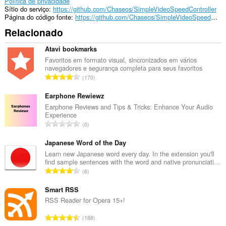
Política de privacidade
Sítio do serviço
https://github.com/Chaseos/SimpleVideoSpeedController
Página do código fonte
https://github.com/Chaseos/SimpleVideoSpeedController
Relacionado
Atavi bookmarks
Favoritos em formato visual, sincronizados em vários
navegadores e segurança completa para seus favoritos
N
170
ú
m
Earphone Rewiewz
e
Earphone Reviews and Tips & Tricks: Enhance Your Audio
Experience
r
N
0
o
ú
t
m
Japanese Word of the Day
o
e
Learn new Japanese word every day. In the extension you'll
t
find sample sentences with the word and native pronunciati...
r
a
N
6
o
l
ú
t
d
m
Smart RSS
o
e
e
RSS Reader for Opera 15+!
t
a
r
a
N
v
188
o
l