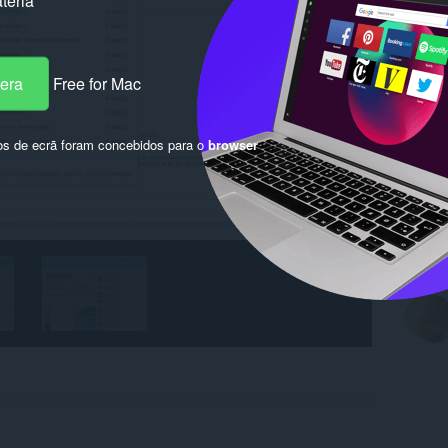
teria
pera
Free for Mac
os de ecrã foram concebidos para o
browser