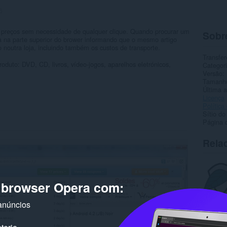
6
preços sem necessidade de qualquer clique. Quando procurar um
Sobr
ra na parte superior do brower informando que o mesmo artigo
noutra loja, incluindo também os custos de transporte.
Transfer
duto: DVD, CD, livros, vídeo-jogos, aparelhos eletrónicos,
Categor
Versão
Tamanh
Última a
Licença
Política
Sítio do
Página 
Rela
o browser Opera com:
anúncios