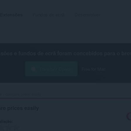
Extensões
Fundos de ecrã
Desenvolver
nsões e fundos de ecrã foram concebidos para o
bro
Transferir Opera
Free for Mac
 : compare prices easily‎
e prices easily
aliação