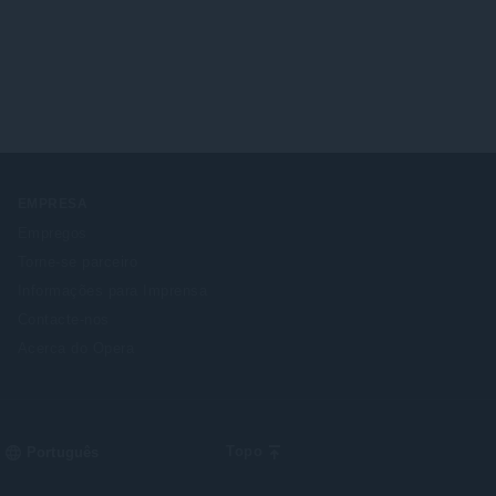
EMPRESA
Empregos
Torne-se parceiro
Informações para Imprensa
Contacte-nos
Acerca do Opera
Select
Topo
your