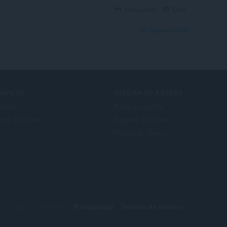
Responder
Citar
Ver tópicos de fórum
ERVIÇOS
PRECISA DE AJUDA?
d-ons
Ajuda e suporte
nta do Opera
Blogues do Opera
Fóruns do Opera
© Opera Software
Privacidade
Termos de serviço