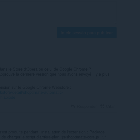
Inicie sessão para publicar
 dans le Store d'Opera ou celui de Google Chrome ?
approuvé la dernière version que nous avons envoyé il y a plus
xtension sur le Google Chrome Webstore :
store/detail/shoptimate-automatic-
fhlapibde
Responder
Citar
'est produite pendant l'installation de l'extension : Package
 de charger le script d'arrière-plan "js/shoptimate-core.js"."."