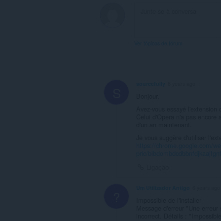
aceder
aos
seus
separadores
e
à
Ver tópicos de fórum
sua
actividade
de
navegação.
sourcefully
6 years ago
S
Bonjour,
Avez-vous essayé l'extension
Celui d'Opera n'a pas encore 
d'un an maintenant.
Je vous suggère d'utiliser l'e
https://chrome.google.com/web
pric/bibdombdcdbbnfdjkaajfgn
Ligação
Um Utilizador Antigo
6 years ago
?
Impossible de l'installer
Message d'erreur "Une erreur s
incorrect. Détails : "Impossible