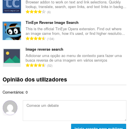
e
Browser addon to work on text and link selections. Quickly
t
lookup, translate, search, open links, and text links in backg...
r
a
N
6
o
l
ú
t
d
m
TinEye Reverse Image Search
o
e
e
This is the official TinEye Opera extension. Find out where
t
a
an image came from, how it's used, or find higher resolutio...
r
a
N
v
134
o
l
ú
a
t
d
m
Image reverse search
l
o
e
e
i
Adicionar uma opção ao menu de contexto para fazer uma
t
a
busca reversa de uma imagem em vários serviços
r
a
a
N
v
52
o
ç
l
ú
a
t
õ
d
m
l
Opinião dos utilizadores
o
e
e
e
i
t
s
a
r
a
a
:
v
Comentários: 0
o
ç
l
a
t
õ
d
l
o
e
e
i
t
s
a
a
a
:
v
ç
l
a
õ
d
Inicie sessão para publicar