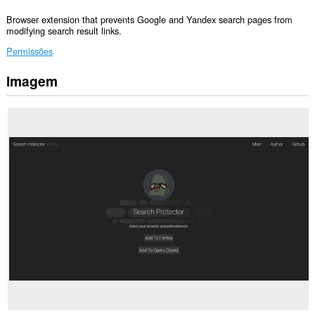
Browser extension that prevents Google and Yandex search pages from
modifying search result links.
Permissões
Imagem
Esta
extensão
pode
aceder
aos
seus
dados
em
alguns
sítios.