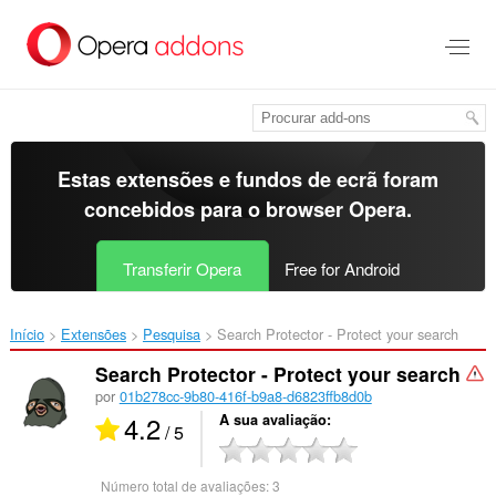
Saltar
para
o
conteúdo
principal
Estas extensões e fundos de ecrã foram
concebidos para o
browser Opera
.
Transferir Opera
Free for Android
Início
Extensões
Pesquisa
Search Protector - Protect your search‎
Search Protector - Protect your search
por
01b278cc-9b80-416f-b9a8-d6823ffb8d0b
4.2
A sua avaliação
/ 5
Número total de avaliações:
3