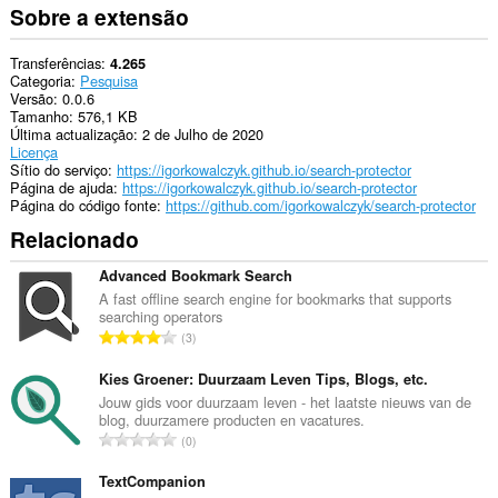
Sobre a extensão
Transferências
4.265
Categoria
Pesquisa
Versão
0.0.6
Tamanho
576,1 KB
Última actualização
2 de Julho de 2020
Licença
Sítio do serviço
https://igorkowalczyk.github.io/search-protector
Página de ajuda
https://igorkowalczyk.github.io/search-protector
Página do código fonte
https://github.com/igorkowalczyk/search-protector
Relacionado
Advanced Bookmark Search
A fast offline search engine for bookmarks that supports
searching operators
N
3
ú
m
Kies Groener: Duurzaam Leven Tips, Blogs, etc.
e
Jouw gids voor duurzaam leven - het laatste nieuws van de
blog, duurzamere producten en vacatures.
r
N
0
o
ú
t
m
TextCompanion
o