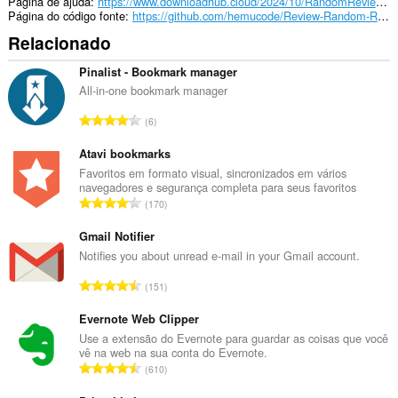
Página de ajuda
https://www.downloadhub.cloud/2024/10/RandomReviewResponseGenerator.html
Página do código fonte
https://github.com/hemucode/Review-Random-Response-Generator
Relacionado
Pinalist - Bookmark manager
All-in-one bookmark manager
N
6
ú
m
Atavi bookmarks
e
Favoritos em formato visual, sincronizados em vários
navegadores e segurança completa para seus favoritos
r
N
170
o
ú
t
m
Gmail Notifier
o
e
Notifies you about unread e-mail in your Gmail account.
t
r
a
N
151
o
l
ú
t
d
m
Evernote Web Clipper
o
e
e
Use a extensão do Evernote para guardar as coisas que você
t
a
vê na web na sua conta do Evernote.
r
a
N
v
610
o
l
ú
a
t
d