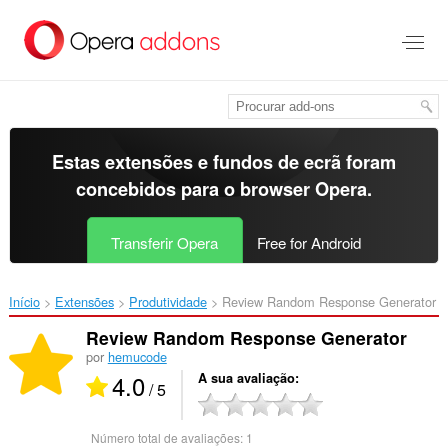
Saltar
para
o
conteúdo
principal
Estas extensões e fundos de ecrã foram
concebidos para o
browser Opera
.
Transferir Opera
Free for Android
Início
Extensões
Produtividade
Review Random Response Generator‎
Review Random Response Generator
por
hemucode
4.0
A sua avaliação
/ 5
Número total de avaliações:
1