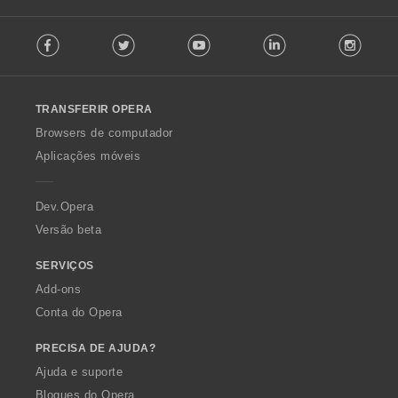
õ
F
e
Facebook
Twitter
Youtube
LinkedIn
Instag
o
s
l
:
l
o
TRANSFERIR OPERA
w
O
Browsers de computador
p
Aplicações móveis
e
r
a
Dev.Opera
Versão beta
SERVIÇOS
Add-ons
Conta do Opera
PRECISA DE AJUDA?
Ajuda e suporte
Blogues do Opera