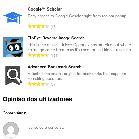
ú
t
m
Google™ Scholar
o
e
Easy access to Google Scholar right from toolbar popup
t
r
a
N
16
o
l
ú
t
d
m
TinEye Reverse Image Search
o
e
e
This is the official TinEye Opera extension. Find out where
t
a
an image came from, how it's used, or find higher resolutio...
r
a
N
v
134
o
l
ú
a
t
d
m
Advanced Bookmark Search
l
o
e
e
i
A fast offline search engine for bookmarks that supports
t
a
searching operators
r
a
a
N
v
3
o
ç
l
ú
a
t
õ
d
m
l
Opinião dos utilizadores
o
e
e
e
i
t
s
a
r
a
a
:
v
Comentários: 7
o
ç
l
a
t
õ
d
l
o
e
e
i
t
s
a
a