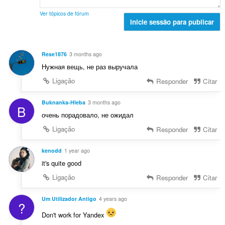
a
:
v
ç
l
a
Ver tópicos de fórum
õ
d
Inicie sessão para publicar
l
e
e
i
s
a
a
:
v
ç
Rese1876
3 months ago
a
õ
Нужная вещь, не раз выручала
l
e
i
Ligação
Responder
Citar
s
a
:
ç
Buknanka-Hleba
3 months ago
B
õ
очень порадовало, не ожидал
e
Ligação
Responder
Citar
s
:
kenodd
1 year ago
it's quite good
Ligação
Responder
Citar
Um Utilizador Antigo
4 years ago
?
Don't work for Yandex