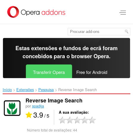
Saltar
para
o
conteúdo
principal
Estas extensões e fundos de ecrã foram
concebidos para o
browser Opera
.
Transferir Opera
Free for Android
Início
Extensões
Pesquisa
Reverse Image Search‎
Reverse Image Search
por
spadija
3.9
A sua avaliação
/ 5
Número total de avaliações:
44