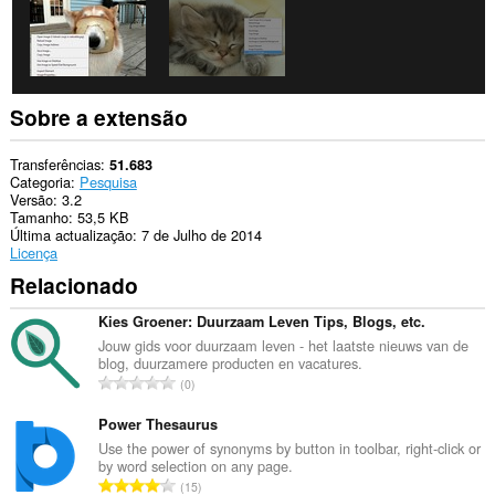
Sobre a extensão
Transferências
51.683
Categoria
Pesquisa
Versão
3.2
Tamanho
53,5 KB
Última actualização
7 de Julho de 2014
Licença
Relacionado
Kies Groener: Duurzaam Leven Tips, Blogs, etc.
Jouw gids voor duurzaam leven - het laatste nieuws van de
blog, duurzamere producten en vacatures.
N
0
ú
m
Power Thesaurus
e
Use the power of synonyms by button in toolbar, right-click or
by word selection on any page.
r
N
15
o