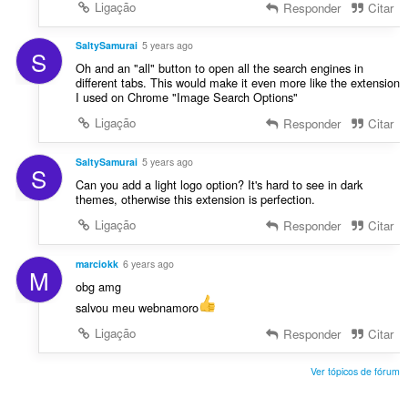
Ligação
Responder
Citar
SaltySamurai
5 years ago
S
Oh and an "all" button to open all the search engines in
different tabs. This would make it even more like the extension
I used on Chrome "Image Search Options"
Ligação
Responder
Citar
SaltySamurai
5 years ago
S
Can you add a light logo option? It's hard to see in dark
themes, otherwise this extension is perfection.
Ligação
Responder
Citar
marciokk
6 years ago
M
obg amg
salvou meu webnamoro
Ligação
Responder
Citar
Ver tópicos de fórum