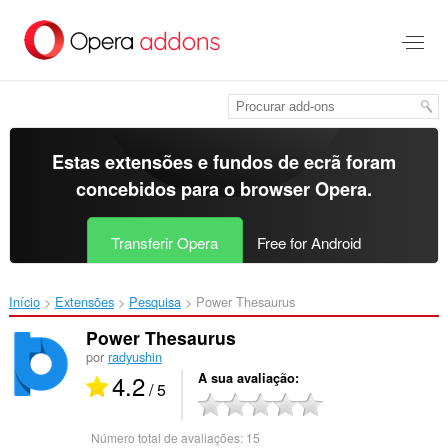
Saltar
para
o
conteúdo
principal
Estas extensões e fundos de ecrã foram
concebidos para o
browser Opera
.
Transferir Opera
Free for Android
Início
Extensões
Pesquisa
Power Thesaurus‎
Power Thesaurus
por
radyushin
4.2
A sua avaliação
/ 5
Número total de avaliações:
15