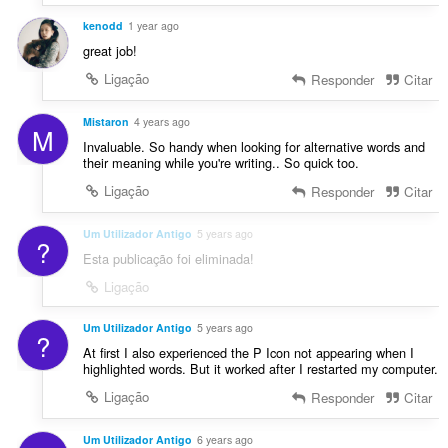
ç
õ
kenodd
1 year ago
e
great job!
s
Ligação
Responder
Citar
:
Mistaron
4 years ago
M
Invaluable. So handy when looking for alternative words and
their meaning while you're writing.. So quick too.
Ligação
Responder
Citar
Um Utilizador Antigo
5 years ago
?
Esta publicação foi eliminada!
Ligação
Um Utilizador Antigo
5 years ago
?
At first I also experienced the P Icon not appearing when I
highlighted words. But it worked after I restarted my computer.
Ligação
Responder
Citar
Um Utilizador Antigo
6 years ago