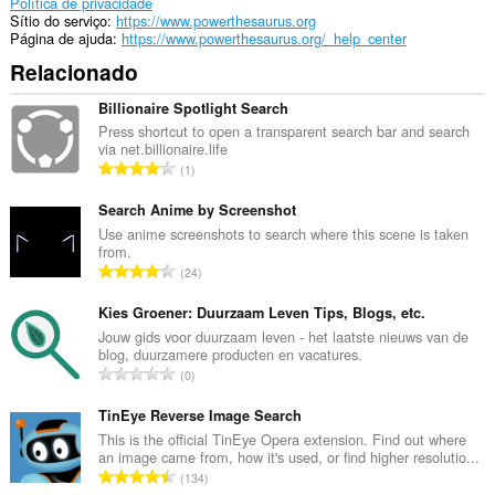
Política de privacidade
Sítio do serviço
https://www.powerthesaurus.org
Página de ajuda
https://www.powerthesaurus.org/_help_center
Relacionado
Billionaire Spotlight Search
Press shortcut to open a transparent search bar and search
via net.billionaire.life
N
1
ú
m
Search Anime by Screenshot
e
Use anime screenshots to search where this scene is taken
from.
r
N
24
o
ú
t
m
Kies Groener: Duurzaam Leven Tips, Blogs, etc.
o
e
Jouw gids voor duurzaam leven - het laatste nieuws van de
t
blog, duurzamere producten en vacatures.
r
a
N
0
o
l
ú
t
d
m
TinEye Reverse Image Search
o
e
e
This is the official TinEye Opera extension. Find out where
t
a
an image came from, how it's used, or find higher resolutio...
r
a
N
v
134
o
l