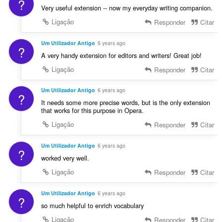
?
Very useful extension -- now my everyday writing companion.
Ligação
Responder
Citar
Um Utilizador Antigo
6 years ago
?
A very handy extension for editors and writers! Great job!
Ligação
Responder
Citar
Um Utilizador Antigo
6 years ago
?
It needs some more precise words, but is the only extension
that works for this purpose in Opera.
Ligação
Responder
Citar
Um Utilizador Antigo
6 years ago
?
worked very well.
Ligação
Responder
Citar
Um Utilizador Antigo
6 years ago
?
so much helpful to enrich vocabulary
Ligação
Responder
Citar