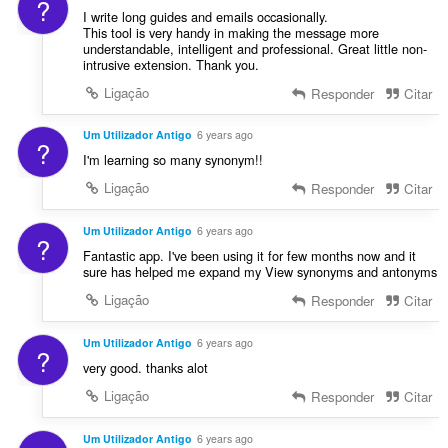
?
I write long guides and emails occasionally.
This tool is very handy in making the message more
understandable, intelligent and professional. Great little non-
intrusive extension. Thank you.
Ligação
Responder
Citar
Um Utilizador Antigo
6 years ago
?
I'm learning so many synonym!!
Ligação
Responder
Citar
Um Utilizador Antigo
6 years ago
?
Fantastic app. I've been using it for few months now and it
sure has helped me expand my View synonyms and antonyms
Ligação
Responder
Citar
Um Utilizador Antigo
6 years ago
?
very good. thanks alot
Ligação
Responder
Citar
Um Utilizador Antigo
6 years ago