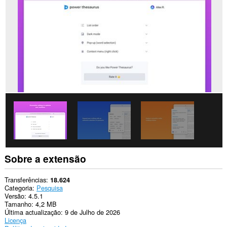
os
sítios.
Esta
extensão
pode
aceder
aos
seus
dados
em
alguns
sítios.
This
extension
can
write
data
into
Sobre a extensão
the
clipboard.
Transferências
18.624
Categoria
Pesquisa
Versão
4.5.1
Tamanho
4,2 MB
Última actualização
9 de Julho de 2026
Licença