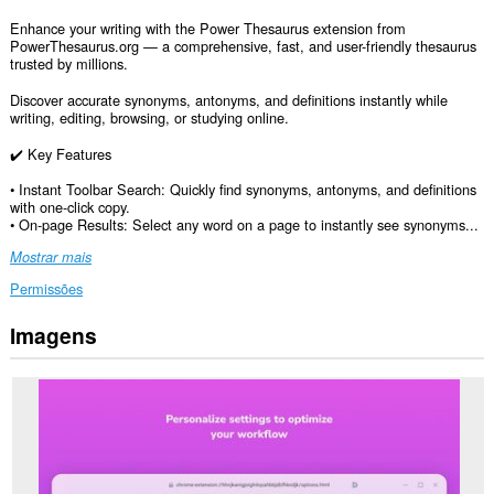
Enhance your writing with the Power Thesaurus extension from
PowerThesaurus.org — a comprehensive, fast, and user-friendly thesaurus
trusted by millions.
Discover accurate synonyms, antonyms, and definitions instantly while
writing, editing, browsing, or studying online.
✔️ Key Features
• Instant Toolbar Search: Quickly find synonyms, antonyms, and definitions
with one-click copy.
• On-page Results: Select any word on a page to instantly see synonyms...
Mostrar mais
Permissões
Imagens
Esta
extensão
pode
aceder
aos
seus
dados
em
todos