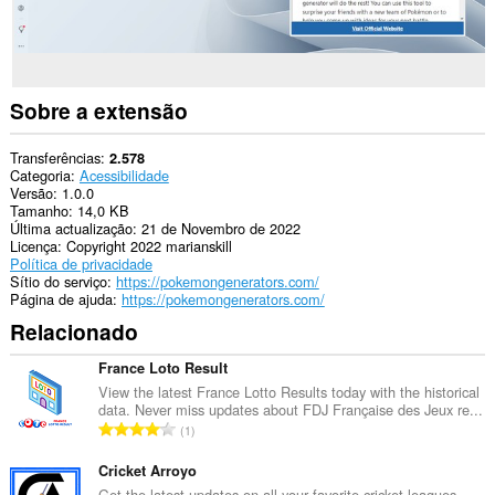
Sobre a extensão
Transferências
2.578
Categoria
Acessibilidade
Versão
1.0.0
Tamanho
14,0 KB
Última actualização
21 de Novembro de 2022
Licença
Copyright 2022 marianskill
Política de privacidade
Sítio do serviço
https://pokemongenerators.com/
Página de ajuda
https://pokemongenerators.com/
Relacionado
France Loto Result
View the latest France Lotto Results today with the historical
data. Never miss updates about FDJ Française des Jeux re...
N
1
ú
m
Cricket Arroyo
e
Get the latest updates on all your favorite cricket leagues,