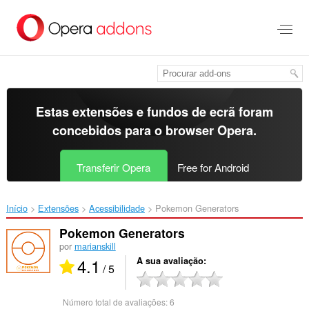
Saltar
para
o
conteúdo
principal
Estas extensões e fundos de ecrã foram
concebidos para o
browser Opera
.
Transferir Opera
Free for Android
Início
Extensões
Acessibilidade
Pokemon Generators ‎
Pokemon Generators
por
marianskill
4.1
A sua avaliação
/ 5
Número total de avaliações:
6