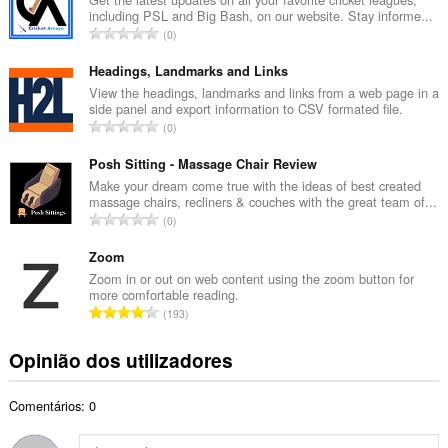
including PSL and Big Bash, on our website. Stay informe...
r
N
0
o
ú
t
m
Headings, Landmarks and Links
o
e
View the headings, landmarks and links from a web page in a
t
side panel and export information to CSV formated file.
r
a
N
0
o
l
ú
t
d
m
Posh Sitting - Massage Chair Review
o
e
e
Make your dream come true with the ideas of best created
t
a
massage chairs, recliners & couches with the great team of...
r
a
N
v
0
o
l
ú
a
t
d
m
Zoom
l
o
e
e
i
Zoom in or out on web content using the zoom button for
t
a
more comfortable reading.
r
a
a
N
v
193
o
ç
l
ú
a
t
õ
d
m
l
Opinião dos utilizadores
o
e
e
e
i
t
s
a
r
a
a
:
v
Comentários: 0
o
ç
l
a
t
õ
d
l