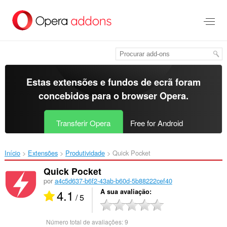
Saltar
para
o
conteúdo
principal
Estas extensões e fundos de ecrã foram
concebidos para o
browser Opera
.
Transferir Opera
Free for Android
Início
Extensões
Produtividade
Quick Pocket‎
Quick Pocket
por
a4c5d637-b6f2-43ab-b60d-5b88222cef40
4.1
A sua avaliação
/ 5
Número total de avaliações:
9