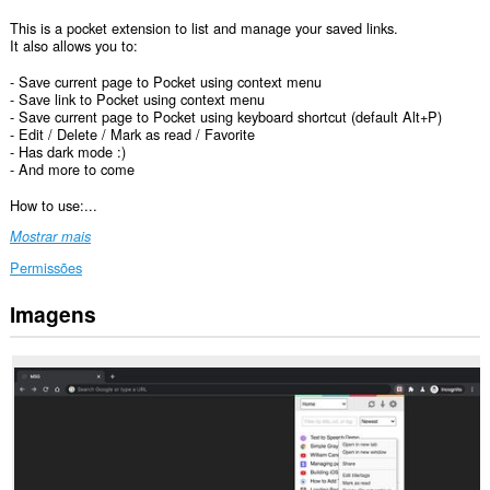
This is a pocket extension to list and manage your saved links.
It also allows you to:
- Save current page to Pocket using context menu
- Save link to Pocket using context menu
- Save current page to Pocket using keyboard shortcut (default Alt+P)
- Edit / Delete / Mark as read / Favorite
- Has dark mode :)
- And more to come
How to use:...
Mostrar mais
Permissões
Imagens
Esta
extensão
pode
aceder
aos
seus
dados
em
alguns
sítios.