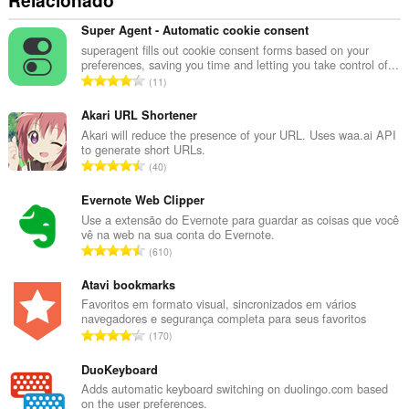
Relacionado
Super Agent - Automatic cookie consent
superagent fills out cookie consent forms based on your
preferences, saving you time and letting you take control of...
N
11
ú
m
Akari URL Shortener
e
Akari will reduce the presence of your URL. Uses waa.ai API
to generate short URLs.
r
N
40
o
ú
t
m
Evernote Web Clipper
o
e
Use a extensão do Evernote para guardar as coisas que você
t
vê na web na sua conta do Evernote.
r
a
N
610
o
l
ú
t
d
m
Atavi bookmarks
o
e
e
Favoritos em formato visual, sincronizados em vários
t
a
navegadores e segurança completa para seus favoritos
r
a
N
v
170
o
l
ú
a
t
d
m
DuoKeyboard
l
o
e
e
i
Adds automatic keyboard switching on duolingo.com based
t
a
on the user preferences.
r
a