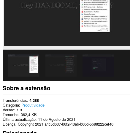
Sobre a extensão
Transferências
4.288
Categoria
Produtividade
Versão
1.3
Tamanho
362,4 KB
Última actualização
11 de Agosto de 2021
Licença
Copyright 2021 a4c5d637-b6f2-43ab-b60d-5b88222cef40