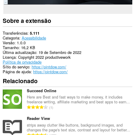
Sobre a extensão
Transferências
5.111
Categoria
Acessibilidade
Versão
1.0.0
Tamanho
16,2 KB
Última actualização
19 de Setembro de 2022
Licença
Copyright 2022 productivework
Política de privacidade
Sítio do serviço
https://pintdow.com/
Página de ajuda
https://pintdow.com/
Relacionado
Succeed Online
Here are Best and fast ways to make money, it includes
freelance writing, affiliate marketing and best apps to earn...
N
1
ú
m
Reader View
e
strips away clutter like buttons, background images, and
changes the page's text size, contrast and layout for better...
r
N