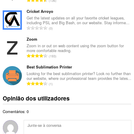
136
o
ú
t
m
Cricket Arroyo
o
e
Get the latest updates on all your favorite cricket leagues,
t
including PSL and Big Bash, on our website. Stay informe...
r
a
N
0
o
l
ú
t
d
m
Zoom
o
e
e
Zoom in or out on web content using the zoom button for
t
a
more comfortable reading.
r
a
N
v
193
o
l
ú
a
t
d
m
Best Sublimation Printer
l
o
e
e
i
Looking for the best sublimation printer? Look no further than
t
a
our website, where our professional team provides the lates...
r
a
a
N
v
1
o
ç
l
ú
a
t
õ
d
m
l
Opinião dos utilizadores
o
e
e
e
i
t
s
a
r
a
a
:
v
Comentários: 0
o
ç
l
a
t
õ
d
l
o
e
e
i
t
s
a