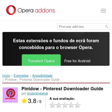
Saltar
para
o
conteúdo
principal
Estas extensões e fundos de ecrã foram
concebidos para o
browser Opera
.
Transferir Opera
Free for Android
Início
Extensões
Acessibilidade
Pintdow - Pinterest Downloader Guide‎
Pintdow - Pinterest Downloader Guide
por
productivework
3.8
A sua avaliação
/ 5