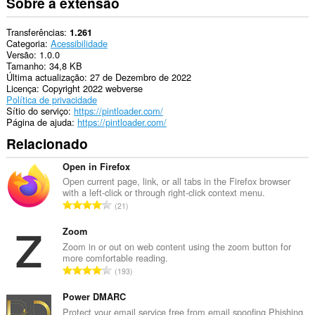
Sobre a extensão
Transferências
1.261
Categoria
Acessibilidade
Versão
1.0.0
Tamanho
34,8 KB
Última actualização
27 de Dezembro de 2022
Licença
Copyright 2022 webverse
Política de privacidade
Sítio do serviço
https://pintloader.com/
Página de ajuda
https://pintloader.com/
Relacionado
Open in Firefox
Open current page, link, or all tabs in the Firefox browser
with a left-click or through right-click context menu.
N
21
ú
m
Zoom
e
Zoom in or out on web content using the zoom button for
more comfortable reading.
r
N
193
o
ú
t
m
Power DMARC
o
e
Protect your email service free from email spoofing Phishing