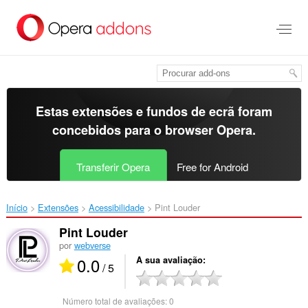
Saltar
para
o
conteúdo
principal
Estas extensões e fundos de ecrã foram
concebidos para o
browser Opera
.
Transferir Opera
Free for Android
Início
Extensões
Acessibilidade
Pint Louder‎
Pint Louder
por
webverse
0.0
A sua avaliação
/ 5
Número total de avaliações:
0