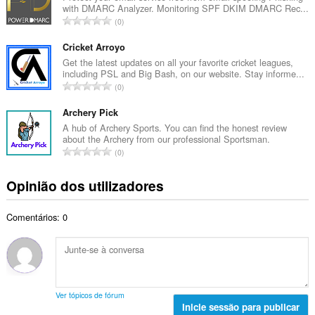
t
with DMARC Analyzer. Monitoring SPF DKIM DMARC Rec...
r
a
N
0
o
l
ú
t
d
m
Cricket Arroyo
o
e
e
Get the latest updates on all your favorite cricket leagues,
t
a
including PSL and Big Bash, on our website. Stay informe...
r
a
N
v
0
o
l
ú
a
t
d
m
Archery Pick
l
o
e
e
i
A hub of Archery Sports. You can find the honest review
t
a
about the Archery from our professional Sportsman.
r
a
a
N
v
0
o
ç
l
ú
a
t
õ
d
m
l
Opinião dos utilizadores
o
e
e
e
i
t
s
a
r
a
a
:
v
Comentários: 0
o
ç
l
a
t
õ
d
l
o
e
e
i
t
s
a
a
a
:
v
ç
l
a
Ver tópicos de fórum
õ
d
Inicie sessão para publicar
l