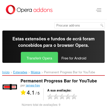
Saltar
para
o
conteúdo
principal
Estas extensões e fundos de ecrã foram
concebidos para o
browser Opera
.
Transferir Opera
Free for Android
Início
Extensões
Música
Permanent Progress Bar for YouTube‎
Permanent Progress Bar for YouTube
por
james-fray
4.1
A sua avaliação
/ 5
Número total de avaliações:
9