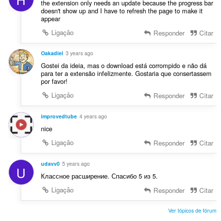
the extension only needs an update because the progress bar
doesn't show up and I have to refresh the page to make it
appear
Ligação
Responder
Citar
Oakadiel
3 years ago
Gostei da ideia, mas o download está corrompido e não dá
para ter a extensão infelizmente. Gostaria que consertassem
por favor!
Ligação
Responder
Citar
improvedtube
4 years ago
nice
Ligação
Responder
Citar
udavv0
5 years ago
U
Классное расширение. Спасибо 5 из 5.
Ligação
Responder
Citar
Ver tópicos de fórum