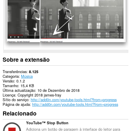
sítios.
Sobre a extensão
Transferências
8.125
Categoria
Música
Versão
0.1.2
Tamanho
15,4 KB
Última actualização
10 de Dezembro de 2018
Licença
Copyright 2018 james-fray
Sítio do serviço
http://add0n.com/youtube-tools.html?from=progress
Página de ajuda
http://add0n.com/youtube-tools.html?from=progress
Relacionado
YouTube™ Stop Button
Adiciona um botão de paragem à interface do leitor para