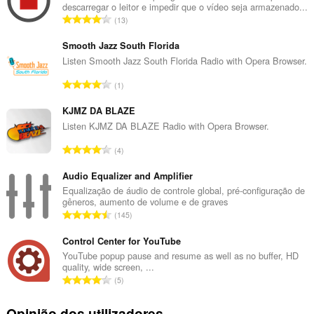
descarregar o leitor e impedir que o vídeo seja armazenado...
N
13
ú
m
Smooth Jazz South Florida
e
Listen Smooth Jazz South Florida Radio with Opera Browser.
r
N
1
o
ú
t
m
KJMZ DA BLAZE
o
e
Listen KJMZ DA BLAZE Radio with Opera Browser.
t
r
a
N
4
o
l
ú
t
d
m
Audio Equalizer and Amplifier
o
e
e
Equalização de áudio de controle global, pré-configuração de
t
a
gêneros, aumento de volume e de graves
r
a
N
v
145
o
l
ú
a
t
d
m
Control Center for YouTube
l
o
e
e
i
YouTube popup pause and resume as well as no buffer, HD
t
a
quality, wide screen, ...
r
a
a
N
v
5
o
ç
l
ú
a
t
õ
d
m
l
Opinião dos utilizadores
o
e