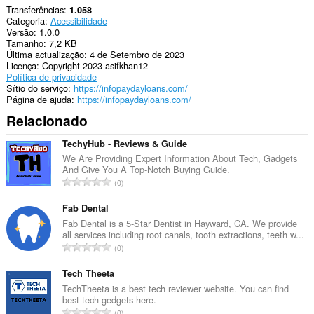
Transferências
1.058
Categoria
Acessibilidade
Versão
1.0.0
Tamanho
7,2 KB
Última actualização
4 de Setembro de 2023
Licença
Copyright 2023 asifkhan12
Política de privacidade
Sítio do serviço
https://infopaydayloans.com/
Página de ajuda
https://infopaydayloans.com/
Relacionado
TechyHub - Reviews & Guide
We Are Providing Expert Information About Tech, Gadgets
And Give You A Top-Notch Buying Guide.
N
0
ú
m
Fab Dental
e
Fab Dental is a 5-Star Dentist in Hayward, CA. We provide
all services including root canals, tooth extractions, teeth w...
r
N
0
o
ú
t
m
Tech Theeta
o
e
TechTheeta is a best tech reviewer website. You can find
t
best tech gedgets here.
r
a
N
0