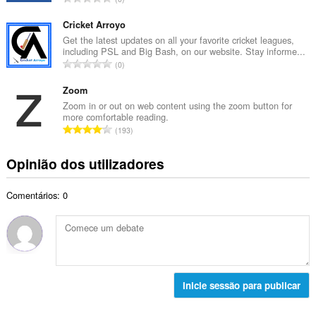
o
l
ú
t
d
m
Cricket Arroyo
o
e
e
Get the latest updates on all your favorite cricket leagues,
t
a
including PSL and Big Bash, on our website. Stay informe...
r
a
N
v
0
o
l
ú
a
t
d
m
Zoom
l
o
e
e
i
Zoom in or out on web content using the zoom button for
t
a
more comfortable reading.
r
a
a
N
v
193
o
ç
l
ú
a
t
õ
d
m
l
Opinião dos utilizadores
o
e
e
e
i
t
s
a
r
a
a
:
v
Comentários: 0
o
ç
l
a
t
õ
d
l
o
e
e
i
t
s
a
a
a
:
v
ç
l
a
õ
d
Inicie sessão para publicar
l
e
e
i
s
a