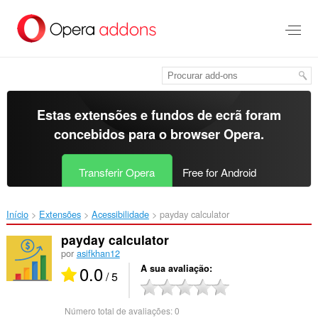
Saltar
para
o
conteúdo
principal
Estas extensões e fundos de ecrã foram
concebidos para o
browser Opera
.
Transferir Opera
Free for Android
Início
Extensões
Acessibilidade
payday calculator‎
payday calculator
por
asifkhan12
0.0
A sua avaliação
/ 5
Número total de avaliações:
0