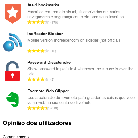
m
Atavi bookmarks
e
Favoritos em formato visual, sincronizados em vários
navegadores e segurança completa para seus favoritos
r
N
170
o
ú
t
m
InoReader Sidebar
o
e
Mobile version Inoreader.com on sidebar (not official)
t
r
a
N
12
o
l
ú
t
d
m
Password Disasterisker
o
e
e
Show password in plain text whenever the mouse is over the
t
a
field
r
a
N
v
3
o
l
ú
a
t
d
m
Evernote Web Clipper
l
o
e
e
i
Use a extensão do Evernote para guardar as coisas que você
t
a
vê na web na sua conta do Evernote.
r
a
a
N
v
610
o
ç
l
ú
a
t
õ
d
m
l
Opinião dos utilizadores
o
e
e
e
i
t
s
a
r
a
a
:
v
Comentários: 7