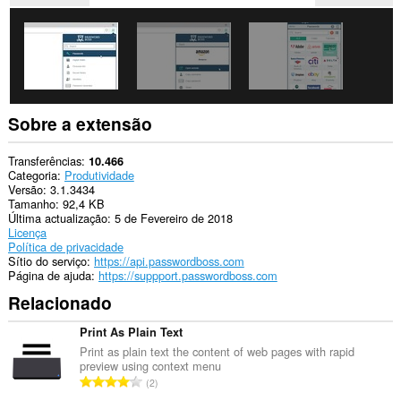
Esta
extensão
pode
aceder
aos
seus
separadores
e
à
Sobre a extensão
sua
actividade
de
Transferências
10.466
navegação.
Categoria
Produtividade
Versão
3.1.3434
Tamanho
92,4 KB
Última actualização
5 de Fevereiro de 2018
Licença
Política de privacidade
Sítio do serviço
https://api.passwordboss.com
Página de ajuda
https://suppport.passwordboss.com
Relacionado
Print As Plain Text
Print as plain text the content of web pages with rapid
preview using context menu
N
2
ú