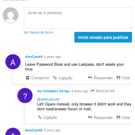
o
ç
l
a
t
õ
d
l
o
e
e
i
t
s
a
a
a
:
v
ç
l
a
Ver tópicos de fórum
õ
d
Inicie sessão para publicar
l
e
e
i
s
a
a
:
v
ç
AlexCam44
4 years ago
A
a
õ
Leave Password Boss and use Lastpass, don't waste your
l
e
time
i
s
Comprimir
Ligação
Responder
Citar
a
:
ç
õ
AlexCam44
Um Utilizador Antigo
4 years ago
?
e
@alexcam44
s
Left Opera instead, only browser it didn't work and they
:
dont read/answer forum or mail..
Ligação
Responder
Citar
AlexCam44
4 years ago