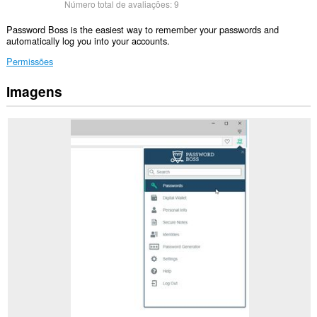
Número total de avaliações:
9
Password Boss is the easiest way to remember your passwords and
automatically log you into your accounts.
Permissões
Imagens
Esta
extensão
pode
aceder
aos
seus
dados
em
todos
os
sítios.
Esta
extensão
irá
gerir
as
suas
extensões.