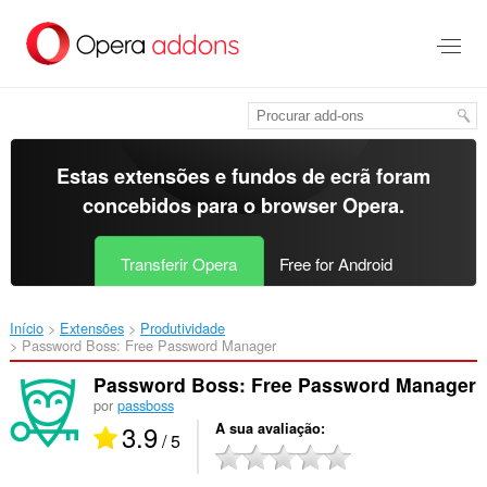
Saltar
para
o
conteúdo
principal
Estas extensões e fundos de ecrã foram
concebidos para o
browser Opera
.
Transferir Opera
Free for Android
Início
Extensões
Produtividade
Password Boss: Free Password Manager‎
Password Boss: Free Password Manager
por
passboss
3.9
A sua avaliação
/ 5