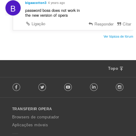
bigaacotton3
4 years ago
B
password boss does not work in
the new version of opera
Ligação
Responder
Citar
Ver tópicos de fórum
Topo
F
Facebook
Twitter
Youtube
LinkedIn
Instag
o
l
l
o
TRANSFERIR OPERA
w
O
Browsers de computador
p
Aplicações móveis
e
r