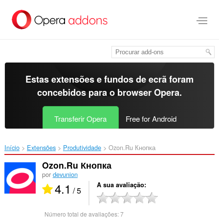
Saltar
para
o
conteúdo
principal
Estas extensões e fundos de ecrã foram
concebidos para o
browser Opera
.
Transferir Opera
Free for Android
Início
Extensões
Produtividade
Ozon.Ru Кнопка‎
Ozon.Ru Кнопка
por
devunion
4.1
A sua avaliação
/ 5
Número total de avaliações:
7