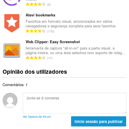
r
a
N
5
o
l
ú
t
d
m
Atavi bookmarks
o
e
e
Favoritos em formato visual, sincronizados em vários
t
a
navegadores e segurança completa para seus favoritos
r
a
N
v
170
o
l
ú
a
t
d
m
Web Clipper: Easy Screenshot
l
o
e
e
i
ferramenta de captura "all-in-on" para a parte visual, a
t
a
página inteira, ou uma área selectiva com suporte de rolag...
r
a
a
N
v
17
o
ç
l
ú
a
t
õ
d
m
l
Opinião dos utilizadores
o
e
e
e
i
t
s
a
r
a
a
:
v
Comentários: 1
o
ç
l
a
t
õ
d
l
o
e
e
i
t
s
a
a
a
:
v
ç
l
a
Ver tópicos de fórum
õ
d
Inicie sessão para publicar
l
e
e
i