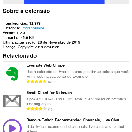
Sobre a extensão
Transferências
12.373
Categoria
Produtividade
Versão
1.2.3
Tamanho
45,9 KB
Última actualização
28 de Novembro de 2019
Licença
Copyright 2019 devunion
Relacionado
Evernote Web Clipper
Use a extensão do Evernote para guardar as coisas que você
vê na web na sua conta do Evernote.
N
610
ú
m
Email Client for Notmuch
e
a powerful IMAP and POP3 email client based on notmuch
indexing engine
r
N
1
o
ú
t
m
Remove Twitch Recommended Channels, Live Chat
o
e
Hide Twitch recommended channels, live chat, and related
t
videos.