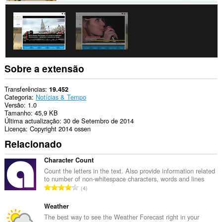
Sobre a extensão
Transferências
19.452
Categoria
Notícias & Tempo
Versão
1.0
Tamanho
45,9 KB
Última actualização
30 de Setembro de 2014
Licença
Copyright 2014 ossen
Relacionado
Character Count
Count the letters in the text. Also provide information related
to number of non-whitespace characters, words and lines
N
4
ú
m
Weather
e
The best way to see the Weather Forecast right in your