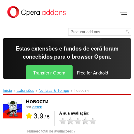
Saltar
para
o
conteúdo
principal
Estas extensões e fundos de ecrã foram
concebidos para o
browser Opera
.
Transferir Opera
Free for Android
Início
Extensões
Notícias & Tempo
Новости‎
Новости
por
ossen
3.9
A sua avaliação
/ 5
Número total de avaliações:
7