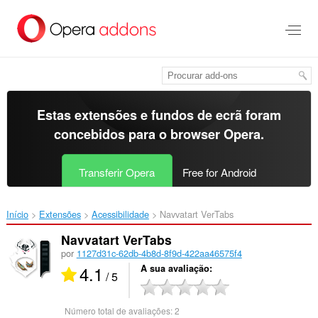
Saltar
para
o
conteúdo
principal
Estas extensões e fundos de ecrã foram
concebidos para o
browser Opera
.
Transferir Opera
Free for Android
Início
Extensões
Acessibilidade
Navvatart VerTabs‎
Navvatart VerTabs
por
1127d31c-62db-4b8d-8f9d-422aa46575f4
4.1
A sua avaliação
/ 5
Número total de avaliações:
2