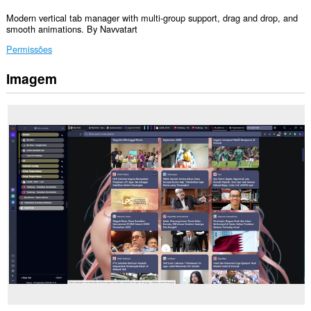
Modern vertical tab manager with multi-group support, drag and drop, and
smooth animations. By Navvatart
Permissões
Imagem
Esta
extensão
pode
aceder
aos
seus
dados
em
todos
os
sítios.
Esta
extensão
irá
adicionar
um
painel
à
barra
lateral.