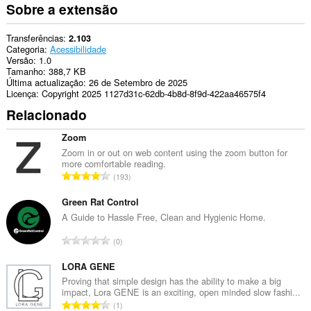
Sobre a extensão
Esta
extensão
pode
Transferências
2.103
aceder
Categoria
Acessibilidade
aos
Versão
1.0
seus
Tamanho
388,7 KB
separadores
Última actualização
26 de Setembro de 2025
e
Licença
Copyright 2025 1127d31c-62db-4b8d-8f9d-422aa46575f4
à
Relacionado
sua
actividade
de
Zoom
navegação.
Zoom in or out on web content using the zoom button for
more comfortable reading.
N
193
ú
m
Green Rat Control
e
A Guide to Hassle Free, Clean and Hygienic Home.
r
N
0
o
ú
t
m
LORA GENE
o
e
Proving that simple design has the ability to make a big
t
impact, Lora GENE is an exciting, open minded slow fashi...
r
a
N
1
o