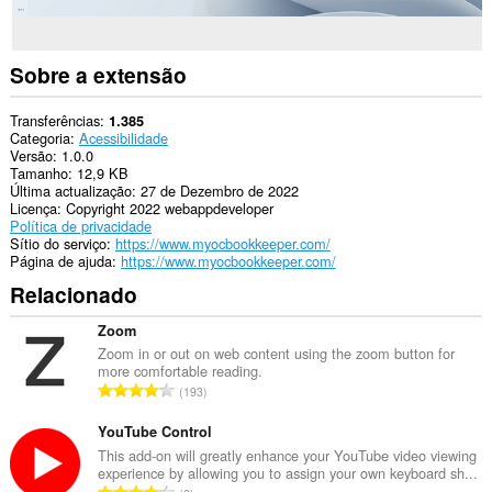
Sobre a extensão
Transferências
1.385
Categoria
Acessibilidade
Versão
1.0.0
Tamanho
12,9 KB
Última actualização
27 de Dezembro de 2022
Licença
Copyright 2022 webappdeveloper
Política de privacidade
Sítio do serviço
https://www.myocbookkeeper.com/
Página de ajuda
https://www.myocbookkeeper.com/
Relacionado
Zoom
Zoom in or out on web content using the zoom button for
more comfortable reading.
N
193
ú
m
YouTube Control
e
This add-on will greatly enhance your YouTube video viewing
experience by allowing you to assign your own keyboard sh...
r
N