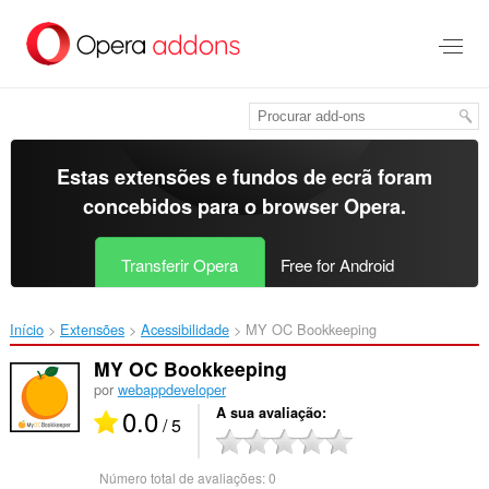
Saltar
para
o
conteúdo
principal
Estas extensões e fundos de ecrã foram
concebidos para o
browser Opera
.
Transferir Opera
Free for Android
Início
Extensões
Acessibilidade
MY OC Bookkeeping‎
MY OC Bookkeeping
por
webappdeveloper
0.0
A sua avaliação
/ 5
Número total de avaliações:
0