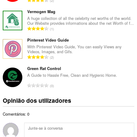
2
o
ú
t
m
Vermogen Mag
o
e
A huge collection of all the celebrity net worths of the world.
t
Our Website provides informations about the net Worth of f...
r
a
N
1
o
l
ú
t
d
m
Pinterest Video Guide
o
e
e
With Pinterest Video Guide, You can easily Views any
t
a
Videos, Images, and Gifs.
r
a
N
v
2
o
l
ú
a
t
d
m
Green Rat Control
l
o
e
e
i
A Guide to Hassle Free, Clean and Hygienic Home.
t
a
r
a
a
N
v
0
o
ç
l
ú
a
t
õ
d
m
l
Opinião dos utilizadores
o
e
e
e
i
t
s
a
r
a
a
:
v
Comentários: 0
o
ç
l
a
t
õ
d
l
o
e
e
i
t
s
a