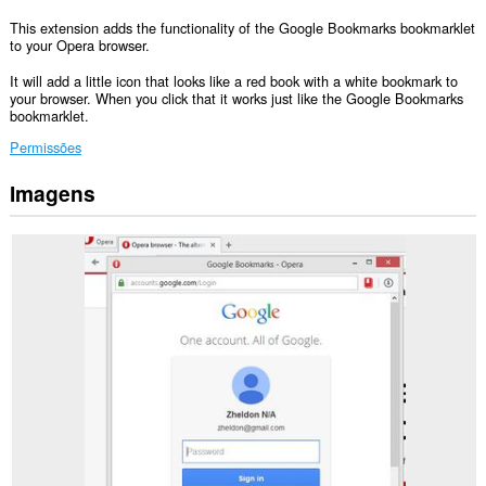
This extension adds the functionality of the Google Bookmarks bookmarklet
to your Opera browser.
It will add a little icon that looks like a red book with a white bookmark to
your browser. When you click that it works just like the Google Bookmarks
bookmarklet.
Permissões
Imagens
Esta
extensão
pode
aceder
aos
seus
separadores
e
à
sua
actividade
de
navegação.