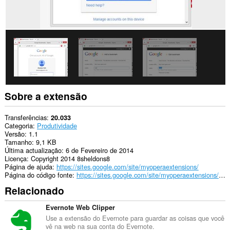
Sobre a extensão
Transferências
20.033
Categoria
Produtividade
Versão
1.1
Tamanho
9,1 KB
Última actualização
6 de Fevereiro de 2014
Licença
Copyright 2014 8sheldons8
Página de ajuda
https://sites.google.com/site/myoperaextensions/
Página do código fonte
https://sites.google.com/site/myoperaextensions/documents/source
Relacionado
Evernote Web Clipper
Use a extensão do Evernote para guardar as coisas que você
vê na web na sua conta do Evernote.