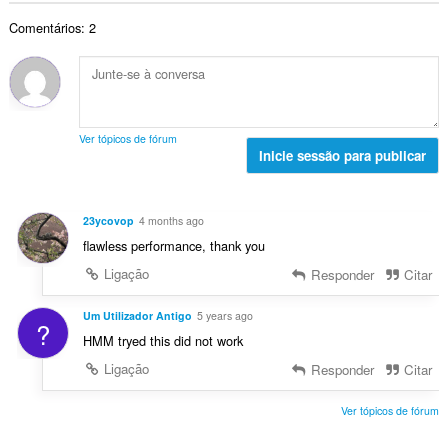
t
s
a
r
a
a
:
v
Comentários: 2
o
ç
l
a
t
õ
d
l
o
e
e
i
t
s
a
a
a
:
v
ç
l
a
Ver tópicos de fórum
õ
d
Inicie sessão para publicar
l
e
e
i
s
a
a
:
v
ç
23ycovop
4 months ago
a
õ
flawless performance, thank you
l
e
i
Ligação
Responder
Citar
s
a
:
ç
Um Utilizador Antigo
5 years ago
?
õ
HMM tryed this did not work
e
Ligação
Responder
Citar
s
:
Ver tópicos de fórum