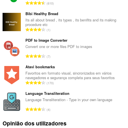
N
610
ú
m
Bibi Healthy Bread
e
Its all about bread , its types , its benifits and its making
procedure etc
r
N
1
o
ú
t
m
PDF to Image Converter
o
e
Convert one or more files PDF to images
t
r
a
N
7
o
l
ú
t
d
m
Atavi bookmarks
o
e
e
Favoritos em formato visual, sincronizados em vários
t
a
navegadores e segurança completa para seus favoritos
r
a
N
v
170
o
l
ú
a
t
d
m
Language Transliteration
l
o
e
e
i
Language Transliteration - Type in your own language
t
a
r
a
a
N
v
4
o
ç
l
ú
a
t
õ
d
m
l
Opinião dos utilizadores
o
e
e
e
i