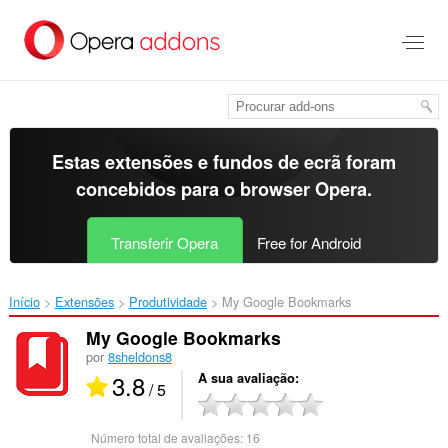
Saltar
para
o
conteúdo
principal
Estas extensões e fundos de ecrã foram
concebidos para o
browser Opera
.
Transferir Opera
Free for Android
Início
Extensões
Produtividade
My Google Bookmarks‎
My Google Bookmarks
por
8sheldons8
3.8
A sua avaliação
/ 5
Número total de avaliações:
16