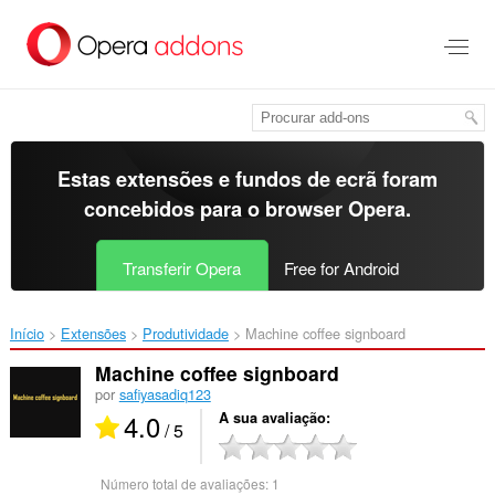
Saltar
para
o
conteúdo
principal
Estas extensões e fundos de ecrã foram
concebidos para o
browser Opera
.
Transferir Opera
Free for Android
Início
Extensões
Produtividade
Machine coffee signboard‎
Machine coffee signboard
por
safiyasadiq123
4.0
A sua avaliação
/ 5
Número total de avaliações:
1