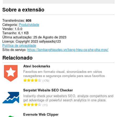
Sobre a extensão
Transferências
808
Categoria
Produtividade
Versão
1.0.0
Tamanho
6,1 KB
Última actualização
25 de Agosto de 2023
Licença
Copyright 2023 safiyasadiq123
Política de privacidade
Sítio do serviço
https://lambanghieudep.vn/bang-hieu-ca-phe-pha-may/
Relacionado
Atavi bookmarks
Favoritos em formato visual, sincronizados em vários
navegadores e segurança completa para seus favoritos
N
170
ú
m
Serpstat Website SEO Checker
e
Instantly check your website's SEO, analyze competitors and
get advantage of powerful search analytics in one place.
r
N
11
o
ú
t
m
Evernote Web Clipper
o