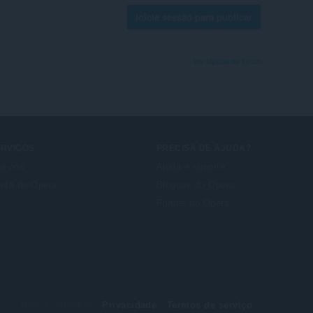
Inicie sessão para publicar
Ver tópicos de fórum
ERVIÇOS
PRECISA DE AJUDA?
d-ons
Ajuda e suporte
nta do Opera
Blogues do Opera
Fóruns do Opera
© Opera Software
Privacidade
Termos de serviço