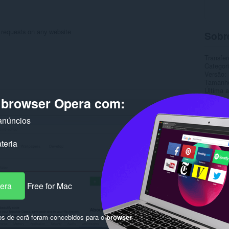
s requests on any website
Sobr
Transfer
Categor
Versão
Tamanh
Última a
Licença
o browser Opera com:
Sítio do
Página 
anúncios
Rela
teria
pera
Free for Mac
os de ecrã foram concebidos para o
browser