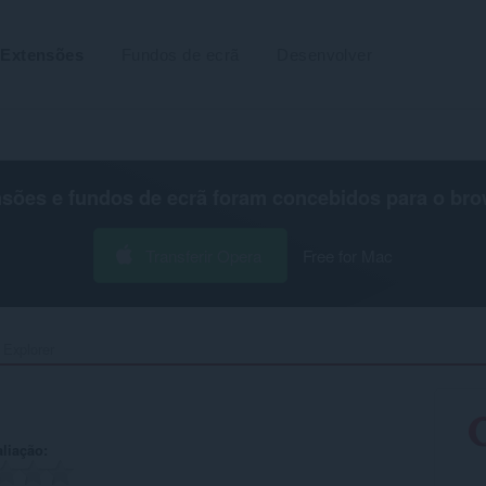
Extensões
Fundos de ecrã
Desenvolver
nsões e fundos de ecrã foram concebidos para o
bro
Transferir Opera
Free for Mac
 Explorer‎
aliação