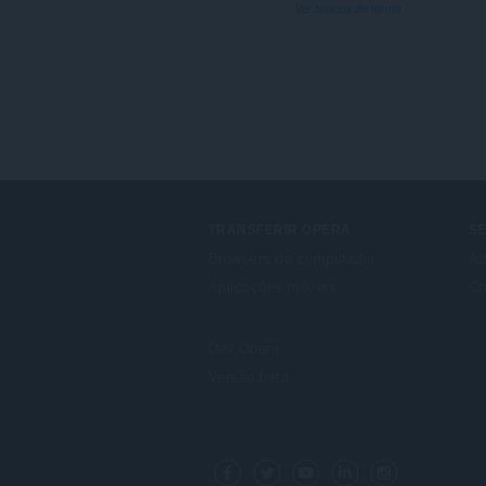
Ver tópicos de fórum
TRANSFERIR OPERA
S
Browsers de computador
Ad
Aplicações móveis
Co
Dev.Opera
Versão beta
F
o
Facebook
Twitter
Youtube
LinkedIn
Instagram
l