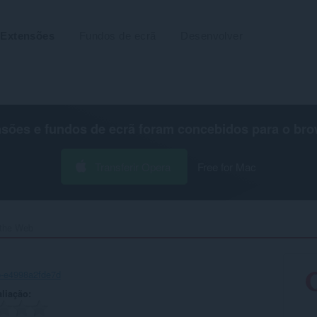
Extensões
Fundos de ecrã
Desenvolver
nsões e fundos de ecrã foram concebidos para o
bro
Transferir Opera
Free for Mac
 the Web‎
b-e4998a2fde7d
aliação