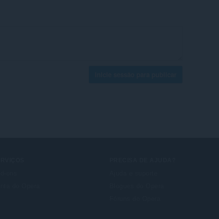
Inicie sessão para publicar
ERVIÇOS
PRECISA DE AJUDA?
d-ons
Ajuda e suporte
nta do Opera
Blogues do Opera
Fóruns do Opera