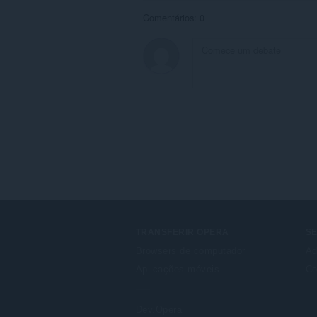
Comentários: 0
TRANSFERIR OPERA
S
Browsers de computador
Ad
Aplicações móveis
Co
Dev.Opera