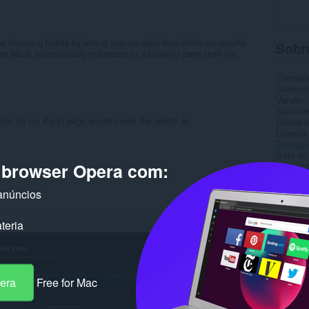
 browsing habits by letting you set daily time limits on specific
Sobr
e tab is automatically redirected to a blocking page until the
Transfer
Categor
Versão
Tamanh
ation on my Ko-Fi page would mean the world! 🙏
Última a
Licença
Política
Sítio do
o browser Opera com:
Página 
Rela
anúncios
teria
pera
Free for Mac