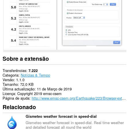
os
sítios.
Esta
extensão
pode
aceder
aos
seus
separadores
e
à
sua
Sobre a extensão
actividade
de
navegação.
Transferências
7.222
Categoria
Notícias & Tempo
Versão
1.1.0
Tamanho
72,0 KB
Última actualização
11 de Março de 2019
Licença
Copyright 2019 emsc-csem
Página de ajuda
http://www.emsc-csem.org/Earthquake/223/Browser-extension
Relacionado
Gismeteo weather forecast in speed-dial
Gismeteo weather forecast in speed-dial. Real time weather
and detailed forecast all round the world