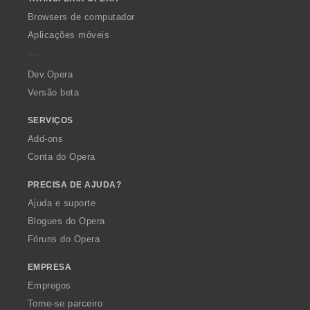
w
O
Browsers de computador
p
Aplicações móveis
e
r
a
Dev.Opera
Versão beta
SERVIÇOS
Add-ons
Conta do Opera
PRECISA DE AJUDA?
Ajuda e suporte
Blogues do Opera
Fóruns do Opera
EMPRESA
Empregos
Torne-se parceiro