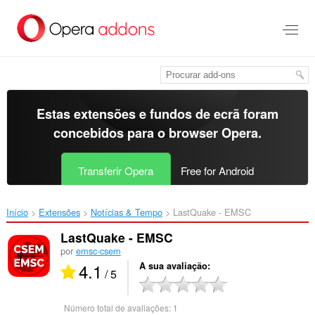
Saltar
para
o
conteúdo
principal
Estas extensões e fundos de ecrã foram
concebidos para o
browser Opera
.
Transferir Opera
Free for Android
Início
Extensões
Notícias & Tempo
LastQuake - EMSC‎
LastQuake - EMSC
por
emsc-csem
4.1
A sua avaliação
/ 5
Número total de avaliações:
1