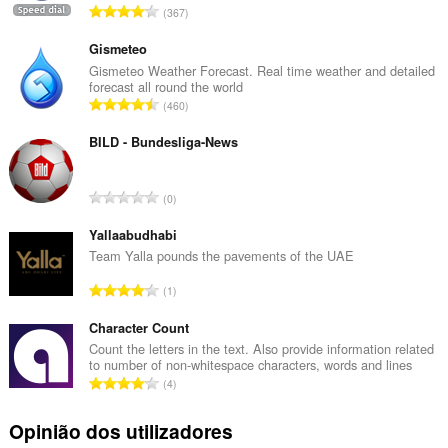
N
367
ú
m
Gismeteo
e
Gismeteo Weather Forecast. Real time weather and detailed
forecast all round the world
r
N
460
o
ú
t
m
BILD - Bundesliga-News
o
e
t
r
a
N
0
o
l
ú
t
d
m
Yallaabudhabi
o
e
e
Team Yalla pounds the pavements of the UAE
t
a
r
a
N
v
1
o
l
ú
a
t
d
m
Character Count
l
o
e
e
i
Count the letters in the text. Also provide information related
t
a
to number of non-whitespace characters, words and lines
r
a
a
N
v
4
o
ç
l
ú
a
t
õ
d
m
l
Opinião dos utilizadores
o
e
e
e
i