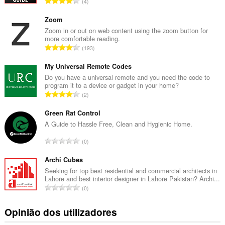
N
4
ú
m
Zoom
e
Zoom in or out on web content using the zoom button for
more comfortable reading.
r
N
193
o
ú
t
m
My Universal Remote Codes
o
e
Do you have a universal remote and you need the code to
t
program it to a device or gadget in your home?
r
a
N
2
o
l
ú
t
d
m
Green Rat Control
o
e
e
A Guide to Hassle Free, Clean and Hygienic Home.
t
a
r
a
N
v
0
o
l
ú
a
t
d
m
Archi Cubes
l
o
e
e
i
Seeking for top best residential and commercial architects in
t
a
Lahore and best interior designer in Lahore Pakistan? Archi...
r
a
a
N
v
0
o
ç
l
ú
a
t
õ
d
m
l
Opinião dos utilizadores
o
e
e
e
i
t
s
a