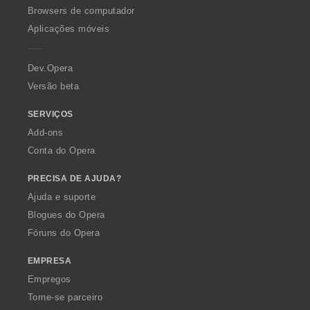
O
Browsers de computador
p
Aplicações móveis
e
r
a
Dev.Opera
Versão beta
SERVIÇOS
Add-ons
Conta do Opera
PRECISA DE AJUDA?
Ajuda e suporte
Blogues do Opera
Fóruns do Opera
EMPRESA
Empregos
Torne-se parceiro