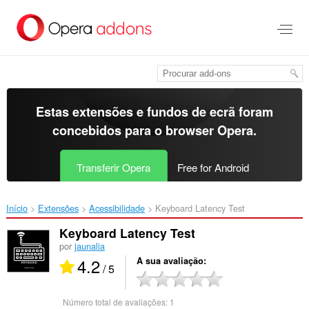
Saltar
para
o
conteúdo
principal
Estas extensões e fundos de ecrã foram
concebidos para o
browser Opera
.
Transferir Opera
Free for Android
Início
Extensões
Acessibilidade
Keyboard Latency Test‎
Keyboard Latency Test
por
jaunalia
4.2
A sua avaliação
/ 5
Número total de avaliações:
1