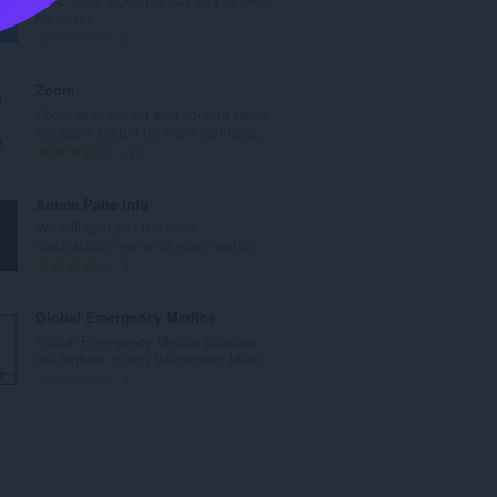
r
for warm
o
N
0
t
ú
o
m
Zoom
t
e
Zoom in or out on web content using
a
r
the zoom button for more comforta...
l
o
N
193
d
t
ú
e
o
m
Anime Pahe Info
a
t
e
We will give you the most
v
a
r
comfortable moments when watchi...
a
l
o
N
3
l
d
t
ú
i
e
o
m
Global Emergency Medics
a
a
t
e
Global Emergency Medics provides
ç
v
a
r
the highest quality Wilderness Medi...
õ
a
l
o
N
0
e
l
d
t
ú
s
i
e
o
m
:
a
a
t
e
ç
v
a
r
õ
a
l
o