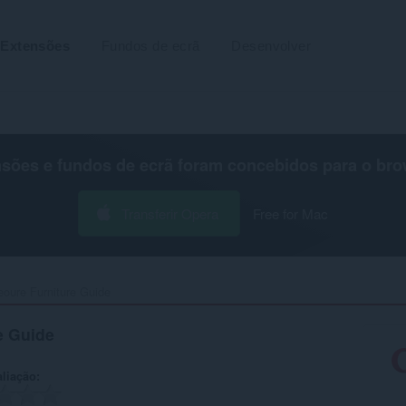
Extensões
Fundos de ecrã
Desenvolver
nsões e fundos de ecrã foram concebidos para o
bro
Transferir Opera
Free for Mac
oure Furniture Guide‎
e Guide
aliação