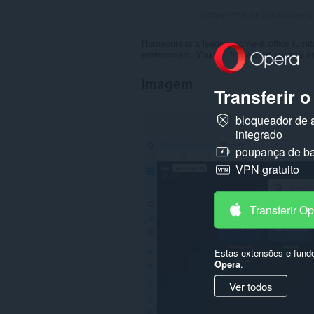
Número total de avaliações:
0
Homeoure is a leading home & office furnit
environment. You will find expert reviews a
Imagem
Transferir 
bloqueador de 
integrado
poupança de ba
VPN gratuito
Transferir O
Estas extensões e fund
Opera
.
Ver todos