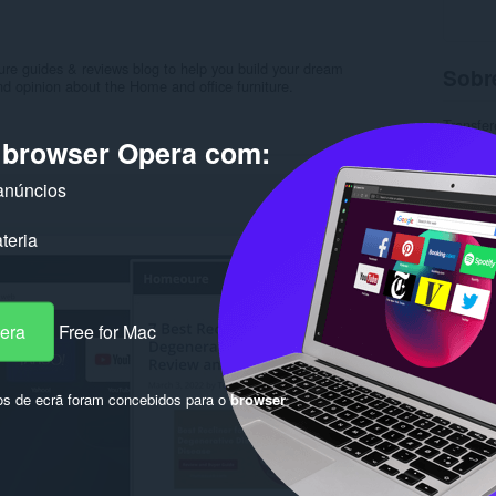
ure guides & reviews blog to help you build your dream
Sobr
nd opinion about the Home and office furniture.
Transfer
Categor
o browser Opera com:
Versão
Tamanh
anúncios
Última a
Licença
Política
teria
Sítio do
Página 
Rela
pera
Free for Mac
os de ecrã foram concebidos para o
browser