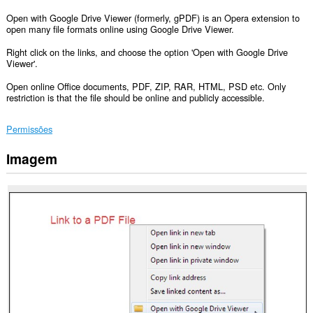
Open with Google Drive Viewer (formerly, gPDF) is an Opera extension to
open many file formats online using Google Drive Viewer.
Right click on the links, and choose the option 'Open with Google Drive
Viewer'.
Open online Office documents, PDF, ZIP, RAR, HTML, PSD etc. Only
restriction is that the file should be online and publicly accessible.
Permissões
Imagem
Esta
extensão
pode
aceder
aos
seus
separadores
e
à
sua
actividade
de
navegação.