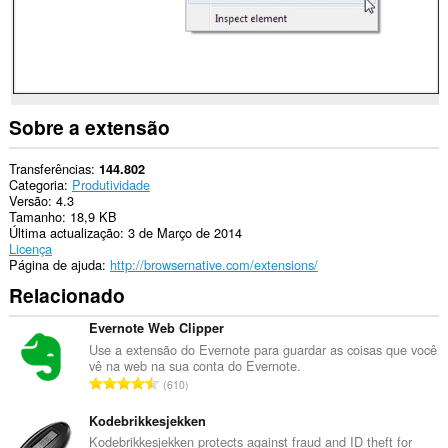
Sobre a extensão
Transferências
144.802
Categoria
Produtividade
Versão
4.3
Tamanho
18,9 KB
Última actualização
3 de Março de 2014
Licença
Página de ajuda
http://browsernative.com/extensions/
Relacionado
Evernote Web Clipper
Use a extensão do Evernote para guardar as coisas que você
vê na web na sua conta do Evernote.
N
610
ú
m
Kodebrikkesjekken
e
Kodebrikkesjekken protects against fraud and ID theft for