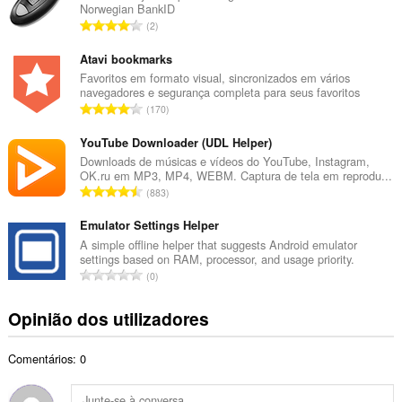
Norwegian BankID
r
N
2
o
ú
t
m
Atavi bookmarks
o
e
Favoritos em formato visual, sincronizados em vários
t
navegadores e segurança completa para seus favoritos
r
a
N
170
o
l
ú
t
d
m
YouTube Downloader (UDL Helper)
o
e
e
Downloads de músicas e vídeos do YouTube, Instagram,
t
a
OK.ru em MP3, MP4, WEBM. Captura de tela em reprodu...
r
a
N
v
883
o
l
ú
a
t
d
m
Emulator Settings Helper
l
o
e
e
i
A simple offline helper that suggests Android emulator
t
a
settings based on RAM, processor, and usage priority.
r
a
a
N
v
0
o
ç
l
ú
a
t
õ
d
m
l
Opinião dos utilizadores
o
e
e
e
i
t
s
a
r
a
a
:
v
Comentários: 0
o
ç
l
a
t
õ
d
l
o
e