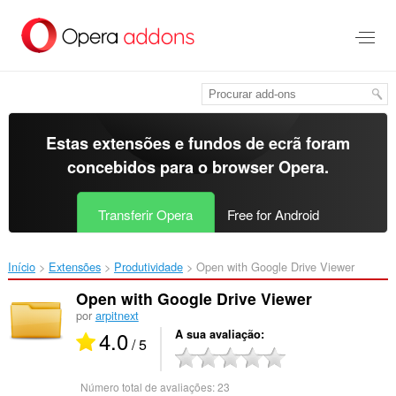
Saltar
para
o
conteúdo
principal
Estas extensões e fundos de ecrã foram
concebidos para o
browser Opera
.
Transferir Opera
Free for Android
Início
Extensões
Produtividade
Open with Google Drive Viewer‎
Open with Google Drive Viewer
por
arpitnext
4.0
A sua avaliação
/ 5
Número total de avaliações:
23