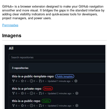
GitHub+ is a browser extension designed to make your GitHub navigation
smoother and more visual. It bridges the gaps in the standard interface by
adding clear visibility indicators and quick-access tools for developers,
project managers, and power users.
Permissões
Imagens
Esta
extensão
pode
aceder
aos
seus
dados
em
alguns
sítios.