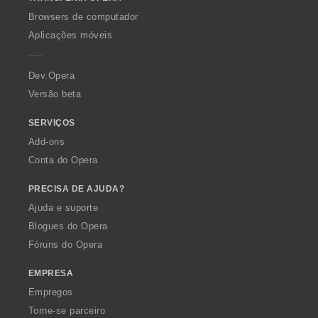
w
O
Browsers de computador
p
Aplicações móveis
e
r
a
Dev.Opera
Versão beta
SERVIÇOS
Add-ons
Conta do Opera
PRECISA DE AJUDA?
Ajuda e suporte
Blogues do Opera
Fóruns do Opera
EMPRESA
Empregos
Torne-se parceiro