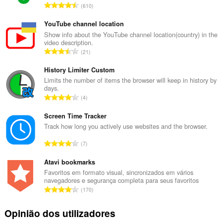
N
610
ú
m
YouTube channel location
e
Show info about the YouTube channel location(country) in the
video description.
r
N
21
o
ú
t
m
History Limiter Custom
o
e
Limits the number of items the browser will keep in history by
t
days.
r
a
N
4
o
l
ú
t
d
m
Screen Time Tracker
o
e
e
Track how long you actively use websites and the browser.
t
a
r
a
N
v
7
o
l
ú
a
t
d
m
Atavi bookmarks
l
o
e
e
i
Favoritos em formato visual, sincronizados em vários
t
a
navegadores e segurança completa para seus favoritos
r
a
a
N
v
170
o
ç
l
ú
a
t
õ
d
m
l
Opinião dos utilizadores
o
e
e
e
i
t