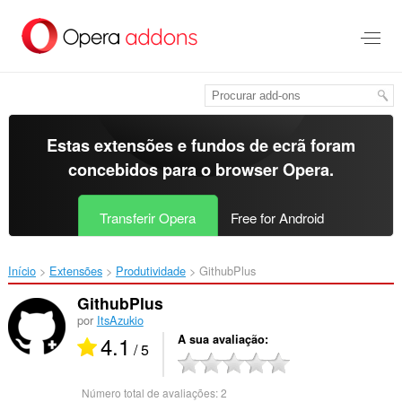
Saltar
para
o
conteúdo
principal
Estas extensões e fundos de ecrã foram
concebidos para o
browser Opera
.
Transferir Opera
Free for Android
Início
Extensões
Produtividade
GithubPlus‎
GithubPlus
por
ItsAzukio
4.1
A sua avaliação
/ 5
Número total de avaliações:
2