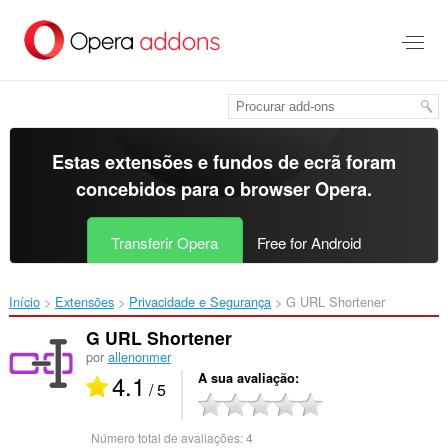
Saltar
para
o
conteúdo
principal
Estas extensões e fundos de ecrã foram
concebidos para o
browser Opera
.
Transferir Opera
Free for Android
Início
Extensões
Privacidade e Segurança
G URL Shortener‎
G URL Shortener
por
allenonmer
4.1
A sua avaliação
/ 5
Número total de avaliações:
4