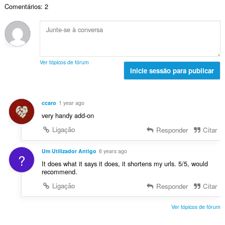
a
:
v
Comentários: 2
o
ç
l
a
t
õ
d
l
o
e
e
i
t
s
a
a
a
:
v
ç
l
a
Ver tópicos de fórum
õ
d
Inicie sessão para publicar
l
e
e
i
s
a
a
:
v
ç
ccaro
1 year ago
a
õ
very handy add-on
l
e
i
Ligação
Responder
Citar
s
a
:
ç
Um Utilizador Antigo
6 years ago
?
õ
It does what it says it does, it shortens my urls. 5/5, would
e
recommend.
s
Ligação
Responder
Citar
:
Ver tópicos de fórum