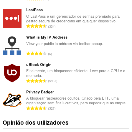
ú
m
LastPass
e
O LastPass é um gerenciador de senhas premiado para
gestão segura de credenciais em qualquer dispositivo.
r
N
334
o
ú
t
m
What is My IP Address
o
e
View your public ip address via toolbar popup.
t
r
a
N
6
o
l
ú
t
d
m
uBlock Origin
o
e
e
Finalmente, um bloqueador eficiente. Leve para a CPU e a
t
a
memória.
r
a
N
v
5987
o
l
ú
a
t
d
m
Privacy Badger
l
o
e
e
i
A bloquear rastreadores ocultos. Criado pela EFF, uma
t
a
organização sem fins lucrativos, para impedir que as empre...
r
a
a
N
v
327
o
ç
l
ú
a
t
õ
d
m
l
Opinião dos utilizadores
o
e
e
e
i
t
s
a
r
a