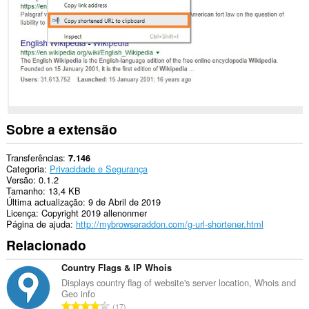
extension
can
create
rich
notifications
and
display
them
to
you
in
the
Sobre a extensão
system
tray.
Transferências
7.146
Categoria
Privacidade e Segurança
Versão
0.1.2
Tamanho
13,4 KB
Última actualização
9 de Abril de 2019
Licença
Copyright 2019 allenonmer
Página de ajuda
http://mybrowseraddon.com/g-url-shortener.html
Relacionado
Country Flags & IP Whois
Displays country flag of website's server location, Whois and
Geo info
N
17